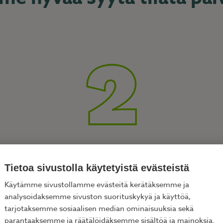
Tyytyväiset lomailijat
Tietoa sivustolla käytetyistä evästeistä
Lomaan latautuu paljon odotuksia. Me
Käytämme sivustollamme evästeitä kerätäksemme ja
varmistamme, että vieraidesi majoitus on
analysoidaksemme sivuston suorituskykyä ja käyttöä,
kutsuva heti saapumishetkestä lähtien. Puhtaus
tarjotaksemme sosiaalisen median ominaisuuksia sekä
nostaa loma-asuntosi arvostusta ja kysyntää.
parantaaksemme ja räätälöidäksemme sisältöä ja mainoksia.