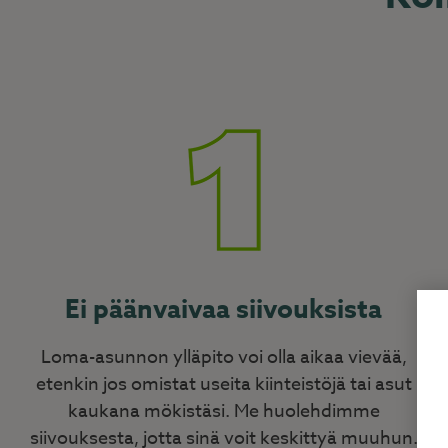
Ei päänvaivaa siivouksista
Loma-asunnon ylläpito voi olla aikaa vievää,
etenkin jos omistat useita kiinteistöjä tai asut
kaukana mökistäsi. Me huolehdimme
siivouksesta, jotta sinä voit keskittyä muuhun.