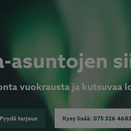
-asuntojen si
onta vuokrausta ja kutsuvaa l
Pyydä tarjous
Kysy lisää: 075 326 468