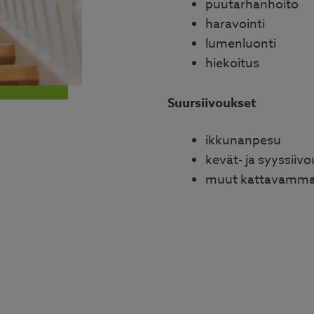
puutarhanhoito
haravointi
lumenluonti
hiekoitus
Suursiivoukset
ikkunanpesu
kevät- ja syyssiivo
muut kattavammat