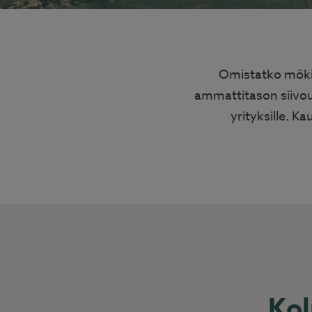
Omistatko mökin
ammattitason siivousp
yrityksille. K
Kol