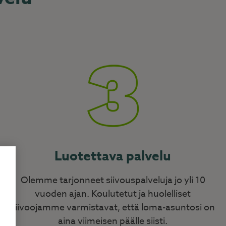
Luotettava palvelu
Olemme tarjonneet siivouspalveluja jo yli 10
vuoden ajan. Koulutetut ja huolelliset
siivoojamme varmistavat, että loma-asuntosi on
aina viimeisen päälle siisti.