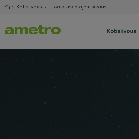
Skip
›
Kotisiivous
›
Loma-asuntojen siivous
to
content
Kotisiivous