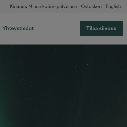
Kirjaudu Minun kotini -palveluun
Ostoskori
English
Tilaa siivous
Yhteystiedot