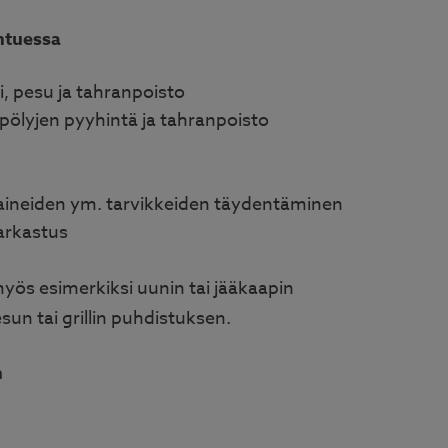
ihtuessa
i, pesu ja tahranpoisto
pölyjen pyyhintä ja tahranpoisto
ineiden ym. tarvikkeiden täydentäminen
arkastus
myös esimerkiksi uunin tai jääkaapin
un tai grillin puhdistuksen.
n