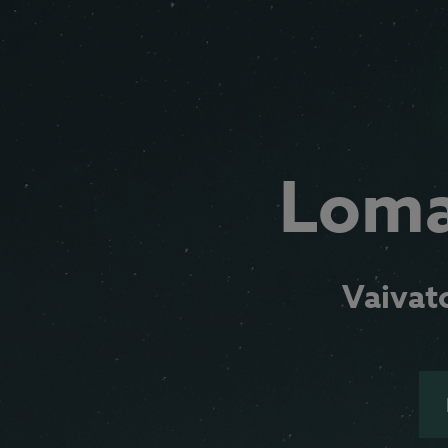
Loma
Vaivat