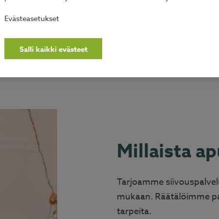
Evästeasetukset
Salli kaikki evästeet
Millaista a
Tarjoamme siivouspalvel
mukaan. Räätälöimme pal
tarpeita.