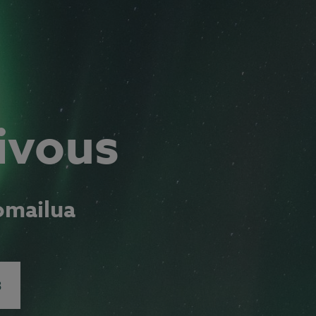
ivous
omailua
3