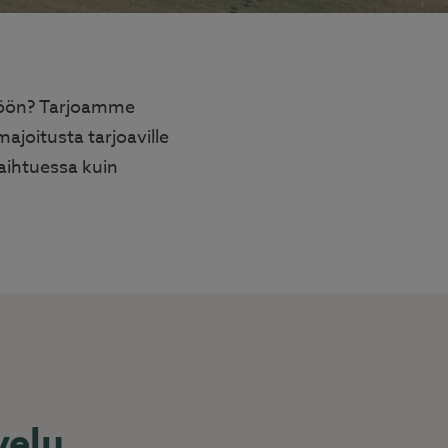
ttöön? Tarjoamme
majoitusta tarjoaville
vaihtuessa kuin
velu