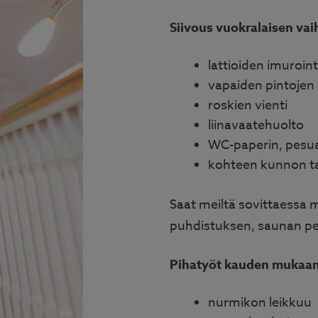
Siivous vuokralaisen va
lattioiden imuroint
vapaiden pintojen 
roskien vienti
liinavaatehuolto
WC-paperin, pesua
kohteen kunnon t
Saat meiltä sovittaessa 
puhdistuksen, saunan pes
Pihatyöt kauden mukaa
nurmikon leikkuu