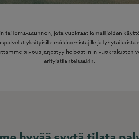
 tai loma-asunnon, jota vuokraat lomailijoiden käy
alvelut yksityisille mökinomistajille ja lyhytaikaista 
auttamme siivous järjestyy helposti niin vuokralaisten 
erityistilanteissakin.
me hyvää syytä tilata pal