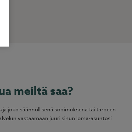
pua meiltä saa?
uja joko säännöllisenä sopimuksena tai tarpeen
velun vastaamaan juuri sinun loma-asuntosi