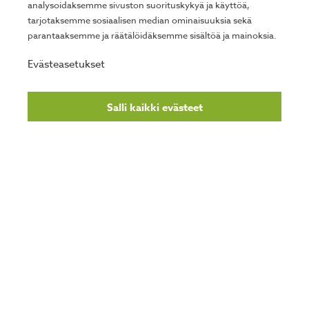
€
analysoidaksemme sivuston suorituskykyä ja käyttöä,
tarjotaksemme sosiaalisen median ominaisuuksia sekä
parantaaksemme ja räätälöidäksemme sisältöä ja mainoksia.
Lahjakortin toimitus
Evästeasetukset
Toimitusaika:
Salli kaikki evästeet
Vastaanottajan tiedot
Nimi:
Email:
Lähettäjän nimi ja viesti