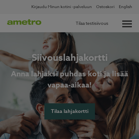
Skip
Kirjaudu Minun kotini -palveluun
Ostoskori
English
to
content
Tilaa testisiivous
Siivouslahjakortti
Anna lahjaksi puhdas koti ja lisää
vapaa-aikaa!
Tilaa lahjakortti