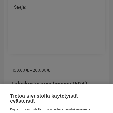
Saaja:
Hintaluokka:
150,00
€
–
200,00
€
150,00 €
Lahjakortin arvo (minimi 150 €)
-
200,00 €
Tietoa sivustolla käytetyistä
150,00
€
200,00
€
evästeistä
Käytämme sivustollamme evästeitä kerätäksemme ja