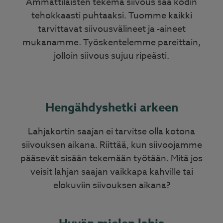
Ammattilaisten tekemä siivous saa kodin
tehokkaasti puhtaaksi. Tuomme kaikki
tarvittavat siivousvälineet ja -aineet
mukanamme. Työskentelemme pareittain,
jolloin siivous sujuu ripeästi.
Hengähdyshetki arkeen
Lahjakortin saajan ei tarvitse olla kotona
siivouksen aikana. Riittää, kun siivoojamme
pääsevät sisään tekemään työtään. Mitä jos
veisit lahjan saajan vaikkapa kahville tai
elokuviin siivouksen aikana?