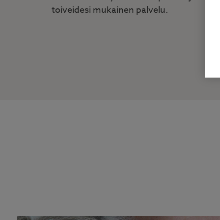
toiveidesi mukainen palvelu.