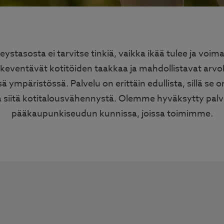
eystasosta ei tarvitse tinkiä, vaikka ikää tulee ja voi
keventävät kotitöiden taakkaa ja mahdollistavat arv
ässä ympäristössä. Palvelu on erittäin edullista, sillä se
da siitä kotitalousvähennystä. Olemme hyväksytty palv
pääkaupunkiseudun kunnissa, joissa toimimme.