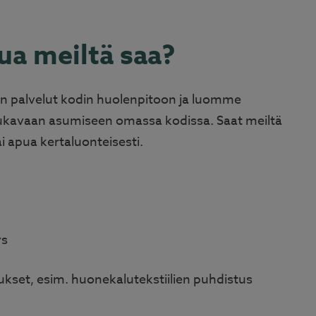
pua meiltä saa?
 palvelut kodin huolenpitoon ja luomme
ukavaan asumiseen omassa kodissa. Saat meiltä
i apua kertaluonteisesti.
ys
oukset, esim. huonekalutekstiilien puhdistus