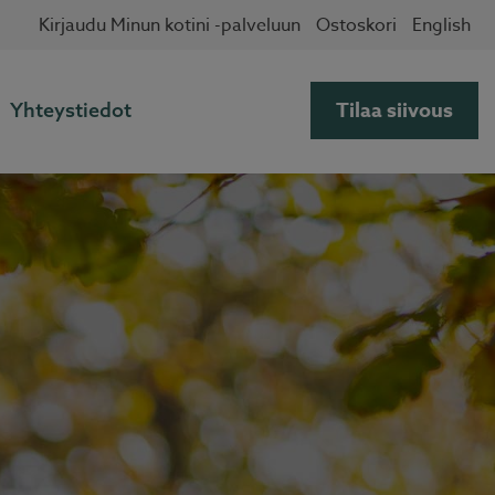
Kirjaudu Minun kotini -palveluun
Ostoskori
English
Tilaa siivous
Yhteystiedot