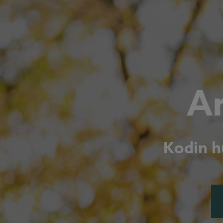
A
Kodin h