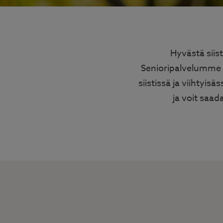
Hyvästä siist
Senioripalvelumme 
siistissä ja viihtyis
ja voit saa