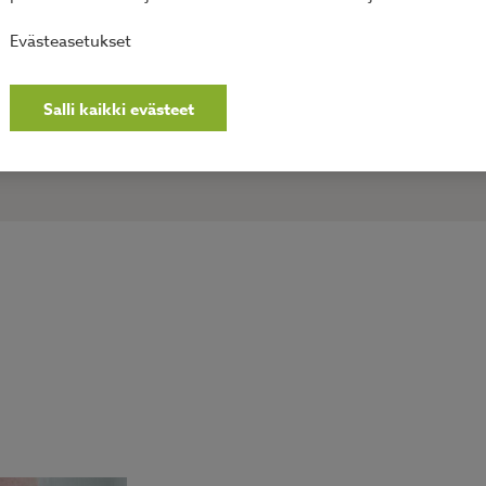
olemme pääkaupunkiseudun suosituin
Evästeasetukset
siivouspalvelu!
Salli kaikki evästeet