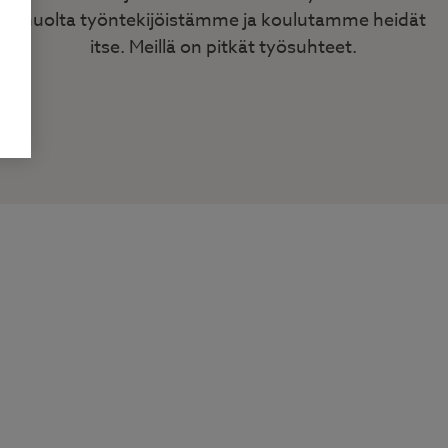
huolta työntekijöistämme ja koulutamme heidät
itse. Meillä on pitkät työsuhteet.