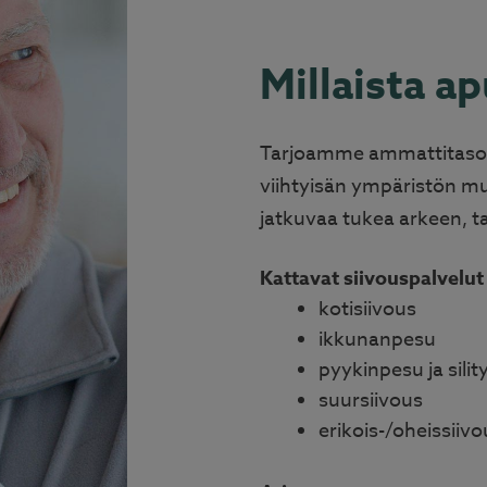
Millaista a
Tarjoamme ammattitason
viihtyisän ympäristön m
jatkuvaa tukea arkeen, ta
Kattavat siivouspalvelut
kotisiivous
ikkunanpesu
pyykinpesu ja silit
suursiivous
erikois-/oheissiiv