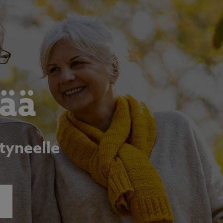
ää
tyneelle