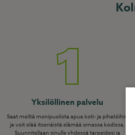
Kol
Yksilöllinen palvelu
Saat meiltä monipuolista apua koti- ja pihatöihin
ja voit elää itsenäistä elämää omassa kodissa.
Suunnitellaan sinulle yhdessä tarpeidesi ja