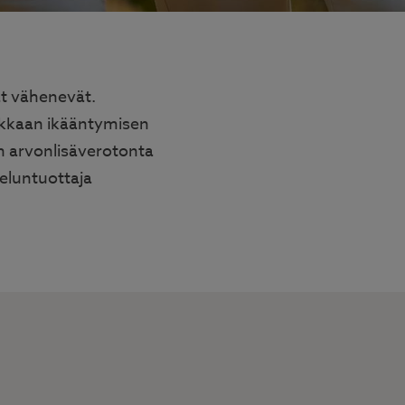
mat vähenevät.
okkaan ikääntymisen
 on arvonlisäverotonta
eluntuottaja