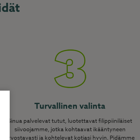
idät
Turvallinen valinta
Sinua palvelevat tutut, luotettavat filippiiniläiset
siivoojamme, jotka kohtaavat ikääntyneen
arvostavasti ja kohtelevat kotiasi hyvin. Pidämme