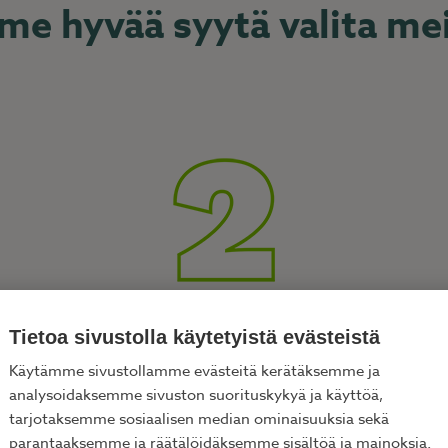
me hyvää syytä valita me
Luotettava kumppani
Tietoa sivustolla käytetyistä evästeistä
Käytämme sivustollamme evästeitä kerätäksemme ja
Olemme siivonneet koteja ja tarjonneet apua
analysoidaksemme sivuston suorituskykyä ja käyttöä,
arkeen yli 10 vuoden ajan. Pitkät asiakkuutemme
tarjotaksemme sosiaalisen median ominaisuuksia sekä
kertovat luottamuksesta. Ei ole sattumaa, että
parantaaksemme ja räätälöidäksemme sisältöä ja mainoksia.