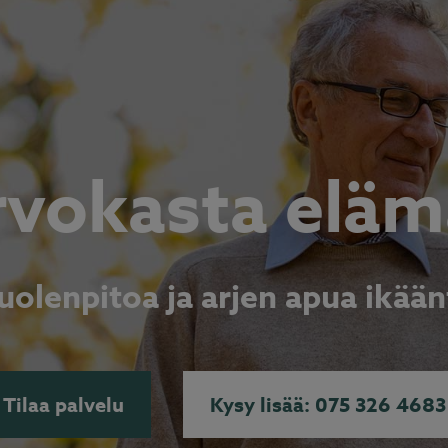
rvokasta eläm
uolenpitoa ja arjen apua ikään
Tilaa palvelu
Kysy lisää: 075 326 4683