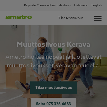
Skip
Kirjaudu Minun kotini -palveluun
Ostoskori
English
to
content
Tilaa testisiivous
Muuttosiivous Kerava
Ametro hoitaa nopeat ja luotettavat
muuttosiivoukset Keravan alueella.
Tilaa muuttosiivous
Soita 075 326 4683