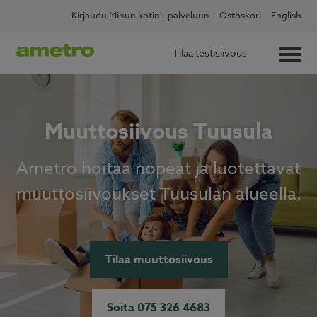
Skip
Kirjaudu Minun kotini -palveluun
Ostoskori
English
to
content
Tilaa testisiivous
Muuttosiivous Tuusula
Ametro hoitaa nopeat ja luotettavat
muuttosiivoukset Tuusulan alueella.
Tilaa muuttosiivous
Soita 075 326 4683