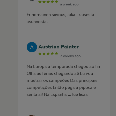
★★★★★
a week ago
Erinomainen siivous, aika likaisesta
asunnosta.
Austrian Painter
★★★★★
2 weeks ago
Na Europa a temporada chegou ao fim
Olha as férias chegando aê Eu vou
mostrar os campeões Das principais
competições Então pega a pipoca e
senta aí! Na Espanha
… lue lisää