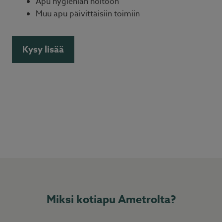
Apu hygienian hoitoon
Muu apu päivittäisiin toimiin
Kysy lisää
Miksi kotiapu Ametrolta?