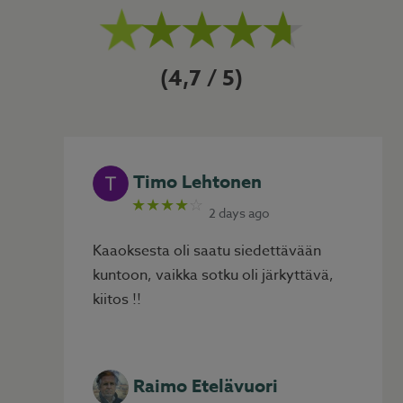
4,7
Timo Lehtonen
★★★★
☆
2 days ago
Kaaoksesta oli saatu siedettävään
kuntoon, vaikka sotku oli järkyttävä,
kiitos !!
Raimo Etelävuori