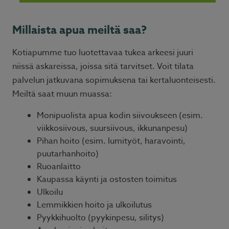
Millaista apua meiltä saa?
Kotiapumme tuo luotettavaa tukea arkeesi juuri
niissä askareissa, joissa sitä tarvitset. Voit tilata
palvelun jatkuvana sopimuksena tai kertaluonteisesti.
Meiltä saat muun muassa:
Monipuolista apua kodin siivoukseen (esim.
viikkosiivous, suursiivous, ikkunanpesu)
Pihan hoito (esim. lumityöt, haravointi,
puutarhanhoito)
Ruoanlaitto
Kaupassa käynti ja ostosten toimitus
Ulkoilu
Lemmikkien hoito ja ulkoilutus
Pyykkihuolto (pyykinpesu, silitys)