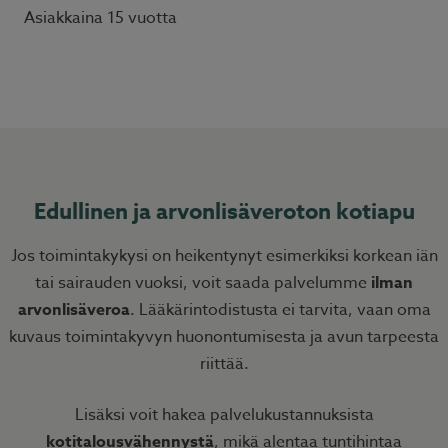
Asiakkaina 15 vuotta
Edullinen ja arvonlisäveroton kotiapu
Jos toimintakykysi on heikentynyt esimerkiksi korkean iän
tai sairauden vuoksi, voit saada palvelumme
ilman
arvonlisäveroa
. Lääkärintodistusta ei tarvita, vaan oma
kuvaus toimintakyvyn huonontumisesta ja avun tarpeesta
riittää.
Lisäksi voit hakea palvelukustannuksista
kotitalousvähennystä
, mikä alentaa tuntihintaa