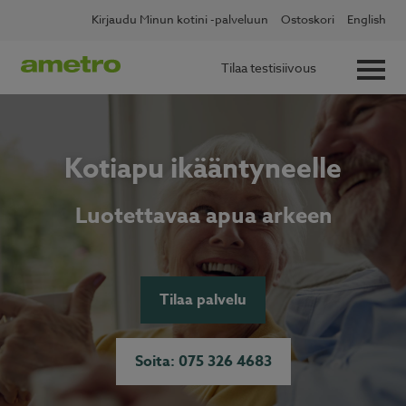
Skip
Kirjaudu Minun kotini -palveluun
Ostoskori
English
to
content
Tilaa testisiivous
Kotiapu ikääntyneelle
Luotettavaa apua arkeen
Tilaa palvelu
Soita: 075 326 4683