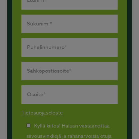
Tietosuojaseloste
Kyllä kiitos! Haluan vastaanottaa
siivousvinkkejä ja rahanarvoisia etuja