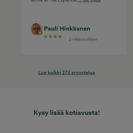
senta aí! Na Espanha
… lue lisää
Pauli Hinkkanen
★★★★
☆
2 viikkoa sitten
272 arvostelua
Kysy lisää kotiavusta!