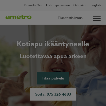
Skip
Kirjaudu Minun kotini -palveluun
Ostoskori
English
to
content
Tilaa testisiivous
Kotiapu ikääntyneelle
Luotettavaa apua arkeen
Tilaa palvelu
Soita: 075 326 4683