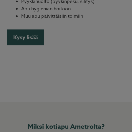
Pyykkihuolto (pyykinpesu, silitys)
Apu hygienian hoitoon
Muu apu päivittäisiin toimiin
Kysy lisää
Miksi kotiapu Ametrolta?