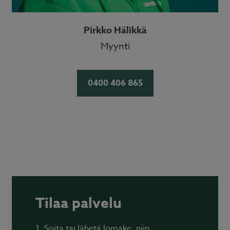
Pirkko Hälikkä
Myynti
0400 406 865
Tilaa palvelu
1. Soita tai lähetä lomake, niin