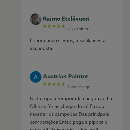
Raimo Etelävuori
★★★★★
viikko sitten
Erinomainen siivous, aika likaisesta
asunnosta.
Austrian Painter
★★★★★
2 weeks ago
Na Europa a temporada chegou ao fim
Olha as férias chegando aê Eu vou
mostrar os campeões Das principais
competições Então pega a pipoca e