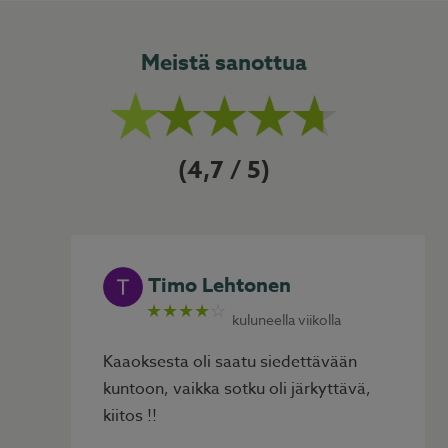
Meistä sanottua
4,7
Timo Lehtonen
★★★★
☆
kuluneella viikolla
Kaaoksesta oli saatu siedettävään
kuntoon, vaikka sotku oli järkyttävä,
kiitos !!