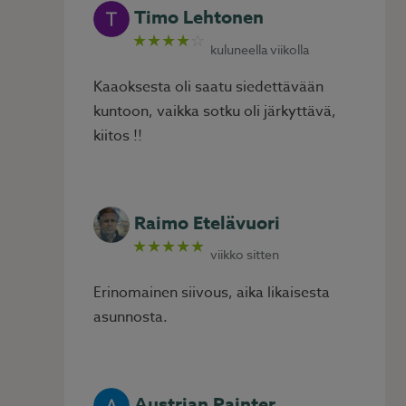
Timo Lehtonen
★★★★
☆
kuluneella viikolla
Kaaoksesta oli saatu siedettävään
kuntoon, vaikka sotku oli järkyttävä,
kiitos !!
Raimo Etelävuori
★★★★★
viikko sitten
Erinomainen siivous, aika likaisesta
asunnosta.
Austrian Painter