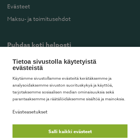
Evästeet
Maksu- ja toimitusehdot
Puhdas koti helposti
Tietoa sivustolla käytetyistä
Säännöllinen kotisiivous
evästeistä
Kertasiivous
Käytämme sivustollamme evästeitä kerätäksemme ja
analysoidaksemme sivuston suorituskykyä ja käyttöä,
Muuttosiivous
tarjotaksemme sosiaalisen median ominaisuuksia sekä
parantaaksemme ja räätälöidäksemme sisältöä ja mainoksia.
Ikkunanpesu
Evästeasetukset
Senioripalvelut
Kotitalousvähennyslaskuri
Salli kaikki evästeet