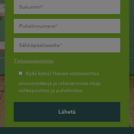
Tietosuojaseloste
Kyllä kiitos! Haluan vastaanottaa
siivousvinkkejä ja rahanarvoisia etuja
sähköpostitse ja puhelimitse.