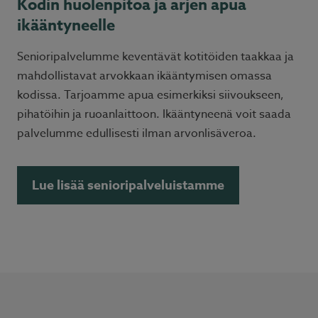
Kodin huolenpitoa ja arjen apua
ikääntyneelle
Senioripalvelumme keventävät kotitöiden taakkaa ja
mahdollistavat arvokkaan ikääntymisen omassa
kodissa. Tarjoamme apua esimerkiksi siivoukseen,
pihatöihin ja ruoanlaittoon. Ikääntyneenä voit saada
palvelumme edullisesti ilman arvonlisäveroa.
Lue lisää senioripalveluistamme