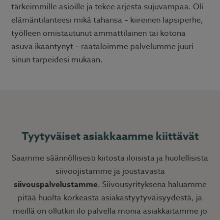
tärkeimmille asioille ja tekee arjesta sujuvampaa. Oli
elämäntilanteesi mikä tahansa – kiireinen lapsiperhe,
työlleen omistautunut ammattilainen tai kotona
asuva ikääntynyt – räätälöimme palvelumme juuri
sinun tarpeidesi mukaan.
Tyytyväiset asiakkaamme kiittävät
Saamme säännöllisesti kiitosta iloisista ja huolellisista
siivoojistamme ja joustavasta
siivouspalvelustamme
. Siivousyrityksenä haluamme
pitää huolta korkeasta asiakastyytyväisyydestä, ja
meillä on ollutkin ilo palvella monia asiakkaitamme jo