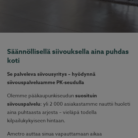
Säännöllisellä siivouksella aina puhdas
koti
Se palveleva siivousyritys – hyödynnä
siivouspalveluamme PK-seudulla
Olemme pääkaupunkiseudun
suosituin
siivouspalvelu
: yli 2 000 asiakastamme nauttii huoleti
aina puhtaasta arjesta – vieläpä todella
kilpailukykyiseen hintaan.
Ametro auttaa sinua vapauttamaan aikaa