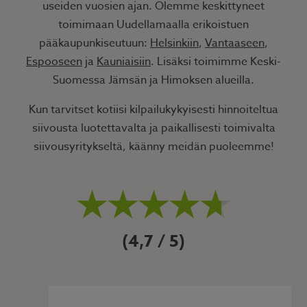
useiden vuosien ajan. Olemme keskittyneet
toimimaan Uudellamaalla erikoistuen
pääkaupunkiseutuun:
Helsinkiin
,
Vantaaseen
,
Espooseen
ja
Kauniaisiin
. Lisäksi toimimme Keski-
Suomessa Jämsän ja Himoksen alueilla.
Kun tarvitset kotiisi kilpailukykyisesti hinnoiteltua
siivousta luotettavalta ja paikallisesti toimivalta
siivousyritykseltä, käänny meidän puoleemme!
4,7