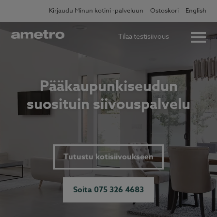
Skip
Kirjaudu Minun kotini -palveluun
Ostoskori
English
to
content
Tilaa testisiivous
Pääkaupunkiseudun
suosituin siivouspalvelu
Tutustu kotisiivoukseen
Soita 075 326 4683