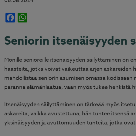
06.08.2024
Facebook
WhatsApp
Seniorin itsenäisyyden 
Monille senioreille itsenäisyyden säilyttäminen on
haasteita, jotka voivat vaikeuttaa arjen askareiden h
mahdollistaa seniorin asumisen omassa kodissaan 
paranna elämänlaatua, vaan myös tukee henkistä hy
Itsenäisyyden säilyttäminen on tärkeää myös itsetu
askareita, vaikka avustettuna, hän tuntee itsensä 
yksinäisyyden ja avuttomuuden tunteita, jotka ovat