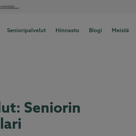
oinnin...
Lue lisää
Kotitalousvähennys nyt 60 %
Senioripalvelut
Hinnasto
Blogi
Meistä
ut: Seniorin
lari