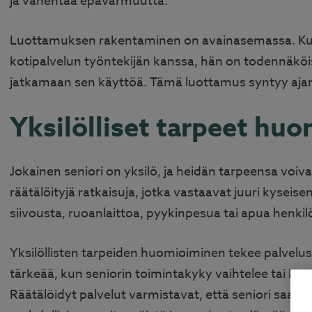
ja vähentää epävarmuutta.
Luottamuksen rakentaminen on avainasemassa. Kun s
kotipalvelun työntekijän kanssa, hän on todennäkö
jatkamaan sen käyttöä. Tämä luottamus syntyy ajan
Yksilölliset tarpeet hu
Jokainen seniori on yksilö, ja heidän tarpeensa voiva
räätälöityjä ratkaisuja, jotka vastaavat juuri kyseise
siivousta, ruoanlaittoa, pyykinpesua tai apua henki
Yksilöllisten tarpeiden huomioiminen tekee palvelu
tärkeää, kun seniorin toimintakyky vaihtelee tai k
Räätälöidyt palvelut varmistavat, että seniori saa juur