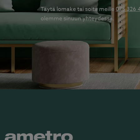
Täytä lomake tai soita meille
075 326 
olemme sinuun yhteydessä.