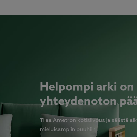
Helpompi arki on
yhteydenoton pä
Tilaa Ametron kotisiivous ja säästä aik
mieluisampiin puuhiin.