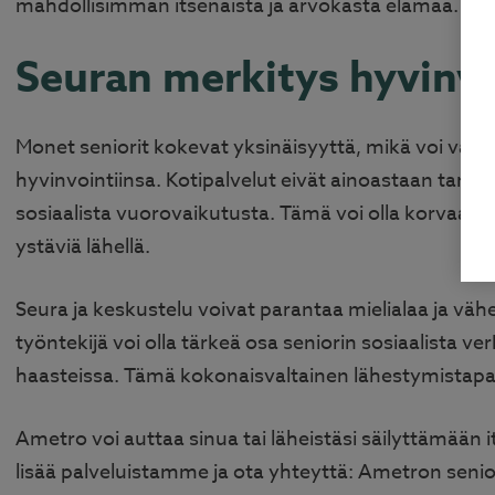
mahdollisimman itsenäistä ja arvokasta elämää.
Seuran merkitys hyvinvo
Monet seniorit kokevat yksinäisyyttä, mikä voi vaiku
hyvinvointiinsa. Kotipalvelut eivät ainoastaan tarjo
sosiaalista vuorovaikutusta. Tämä voi olla korvaamatonta
ystäviä lähellä.
Seura ja keskustelu voivat parantaa mielialaa ja väh
työntekijä voi olla tärkeä osa seniorin sosiaalista ve
haasteissa. Tämä kokonaisvaltainen lähestymistapa
Ametro voi auttaa sinua tai läheistäsi säilyttämään
lisää palveluistamme ja ota yhteyttä:
Ametron senior