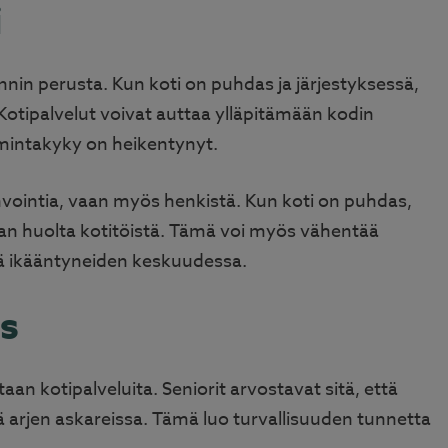
i
voinnin perusta. Kun koti on puhdas ja järjestyksessä,
 Kotipalvelut voivat auttaa ylläpitämään kodin
oimintakyky on heikentynyt.
invointia, vaan myös henkistä. Kun koti on puhdas,
man huolta kotitöistä. Tämä voi myös vähentää
siä ikääntyneiden keskuudessa.
us
taan kotipalveluita. Seniorit arvostavat sitä, että
itä arjen askareissa. Tämä luo turvallisuuden tunnetta