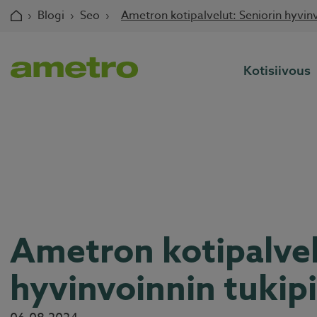
Skip
›
Blogi
›
Seo
›
Ametron kotipalvelut: Seniorin hyvinv
to
content
Kotisiivous
Ametron kotipalvel
hyvinvoinnin tukipi