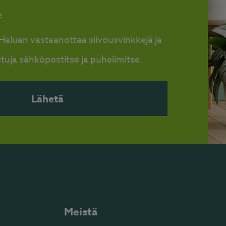
e
! Haluan vastaanottaa siivousvinkkejä ja
tuja sähköpostitse ja puhelimitse.
Meistä