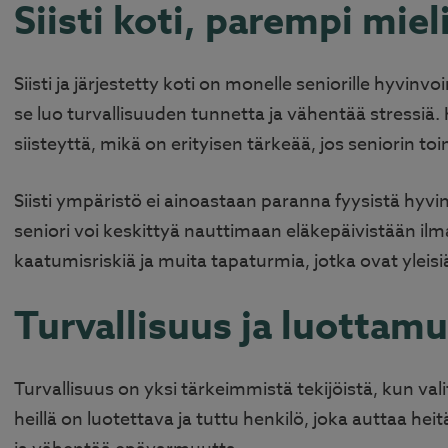
Siisti koti, parempi miel
Siisti ja järjestetty koti on monelle seniorille hyvin
se luo turvallisuuden tunnetta ja vähentää stressiä.
siisteyttä, mikä on erityisen tärkeää, jos seniorin t
Siisti ympäristö ei ainoastaan paranna fyysistä hyv
seniori voi keskittyä nauttimaan eläkepäivistään il
kaatumisriskiä ja muita tapaturmia, jotka ovat ylei
Turvallisuus ja luottam
Turvallisuus on yksi tärkeimmistä tekijöistä, kun vali
heillä on luotettava ja tuttu henkilö, joka auttaa he