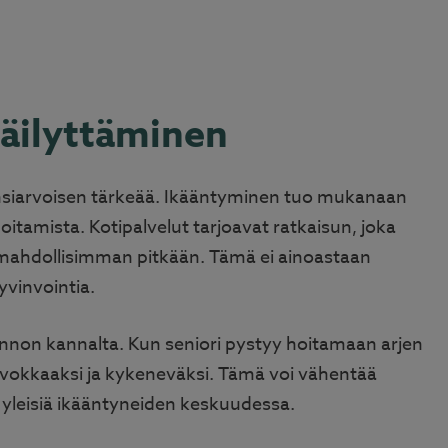
säilyttäminen
 ensiarvoisen tärkeää. Ikääntyminen tuo mukanaan
oitamista. Kotipalvelut tarjoavat ratkaisun, joka
mahdollisimman pitkään. Tämä ei ainoastaan
vinvointia.
nnon kannalta. Kun seniori pystyy hoitamaan arjen
arvokkaaksi ja kykeneväksi. Tämä voi vähentää
 yleisiä ikääntyneiden keskuudessa.