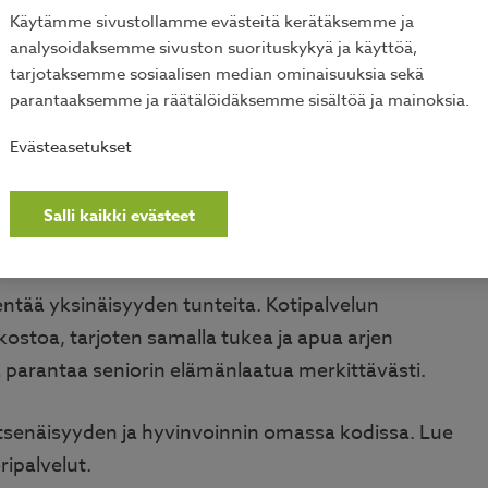
Käytämme sivustollamme evästeitä kerätäksemme ja
analysoidaksemme sivuston suorituskykyä ja käyttöä,
innille
tarjotaksemme sosiaalisen median ominaisuuksia sekä
parantaaksemme ja räätälöidäksemme sisältöä ja mainoksia.
ttaa negatiivisesti heidän henkiseen ja fyysiseen
Evästeasetukset
a apua arjen askareissa, vaan myös seuraa ja
, erityisesti niille, joilla ei ole paljon läheisiä tai
Salli kaikki evästeet
entää yksinäisyyden tunteita. Kotipalvelun
rkostoa, tarjoten samalla tukea ja apua arjen
 parantaa seniorin elämänlaatua merkittävästi.
 itsenäisyyden ja hyvinvoinnin omassa kodissa. Lue
ipalvelut
.