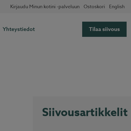
✖
Kirjaudu Minun kotini -palveluun
Ostoskori
English
Tilaa siivous
Yhteystiedot
Siivousartikkelit