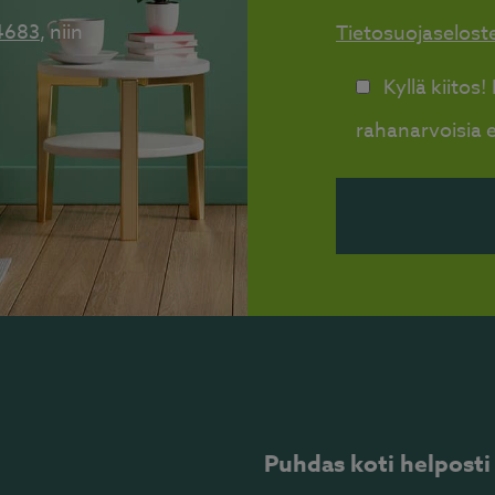
4683
, niin
Tietosuojaselost
Kyllä kiitos
rahanarvoisia e
Puhdas koti helposti