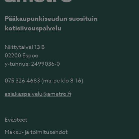
Pääkaupunkiseudun suosituin
kotisiivouspalvelu
Niittytaival 13 B
02200 Espoo
y-tunnus: 2499036-0
075 326 4683
(ma-pe klo 8-16)
asiakaspalvelu@ametro.fi
Evästeet
Maksu- ja toimitusehdot