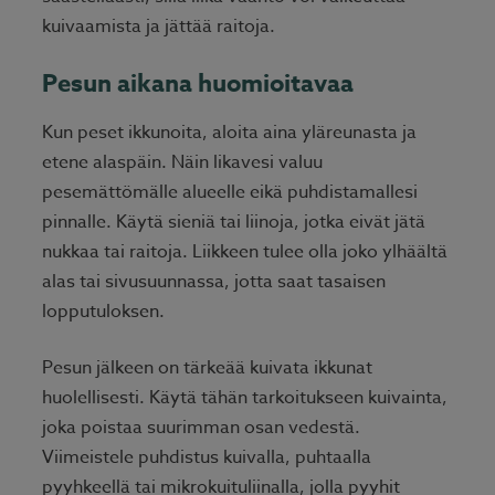
kuivaamista ja jättää raitoja.
Pesun aikana huomioitavaa
Kun peset ikkunoita, aloita aina yläreunasta ja
etene alaspäin. Näin likavesi valuu
pesemättömälle alueelle eikä puhdistamallesi
pinnalle. Käytä sieniä tai liinoja, jotka eivät jätä
nukkaa tai raitoja. Liikkeen tulee olla joko ylhäältä
alas tai sivusuunnassa, jotta saat tasaisen
lopputuloksen.
Pesun jälkeen on tärkeää kuivata ikkunat
huolellisesti. Käytä tähän tarkoitukseen kuivainta,
joka poistaa suurimman osan vedestä.
Viimeistele puhdistus kuivalla, puhtaalla
pyyhkeellä tai mikrokuituliinalla, jolla pyyhit