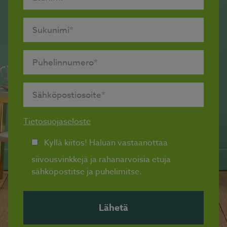
Tietosuojaseloste
Kyllä kiitos! Haluan vastaanottaa
siivousvinkkejä ja rahanarvoisia etuja
sähköpostitse ja puhelimitse.