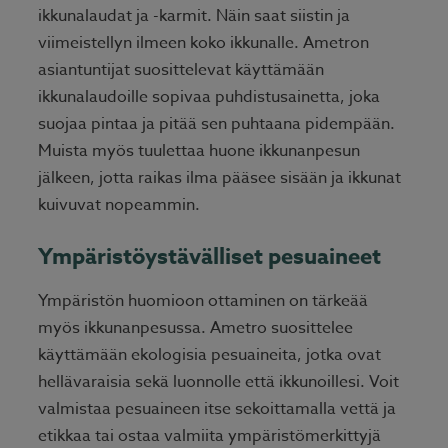
ikkunalaudat ja -karmit. Näin saat siistin ja
viimeistellyn ilmeen koko ikkunalle. Ametron
asiantuntijat suosittelevat käyttämään
ikkunalaudoille sopivaa puhdistusainetta, joka
suojaa pintaa ja pitää sen puhtaana pidempään.
Muista myös tuulettaa huone ikkunanpesun
jälkeen, jotta raikas ilma pääsee sisään ja ikkunat
kuivuvat nopeammin.
Ympäristöystävälliset pesuaineet
Ympäristön huomioon ottaminen on tärkeää
myös ikkunanpesussa. Ametro suosittelee
käyttämään ekologisia pesuaineita, jotka ovat
hellävaraisia sekä luonnolle että ikkunoillesi. Voit
valmistaa pesuaineen itse sekoittamalla vettä ja
etikkaa tai ostaa valmiita ympäristömerkittyjä