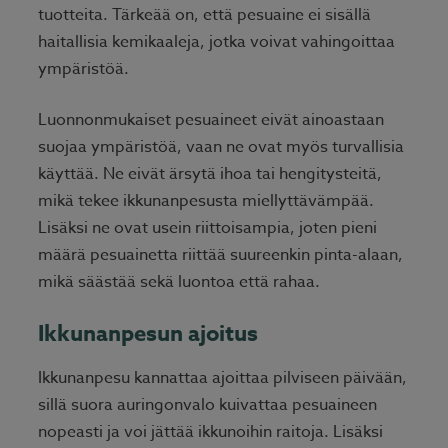
tuotteita. Tärkeää on, että pesuaine ei sisällä
haitallisia kemikaaleja, jotka voivat vahingoittaa
ympäristöä.
Luonnonmukaiset pesuaineet eivät ainoastaan
suojaa ympäristöä, vaan ne ovat myös turvallisia
käyttää. Ne eivät ärsytä ihoa tai hengitysteitä,
mikä tekee ikkunanpesusta miellyttävämpää.
Lisäksi ne ovat usein riittoisampia, joten pieni
määrä pesuainetta riittää suureenkin pinta-alaan,
mikä säästää sekä luontoa että rahaa.
Ikkunanpesun ajoitus
Ikkunanpesu kannattaa ajoittaa pilviseen päivään,
sillä suora auringonvalo kuivattaa pesuaineen
nopeasti ja voi jättää ikkunoihin raitoja. Lisäksi