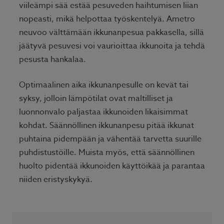
viileämpi sää estää pesuveden haihtumisen liian
nopeasti, mikä helpottaa työskentelyä. Ametro
neuvoo välttämään ikkunanpesua pakkasella, sillä
jäätyvä pesuvesi voi vaurioittaa ikkunoita ja tehdä
pesusta hankalaa.
Optimaalinen aika ikkunanpesulle on kevät tai
syksy, jolloin lämpötilat ovat maltilliset ja
luonnonvalo paljastaa ikkunoiden likaisimmat
kohdat. Säännöllinen ikkunanpesu pitää ikkunat
puhtaina pidempään ja vähentää tarvetta suurille
puhdistustöille. Muista myös, että säännöllinen
huolto pidentää ikkunoiden käyttöikää ja parantaa
niiden eristyskykyä.