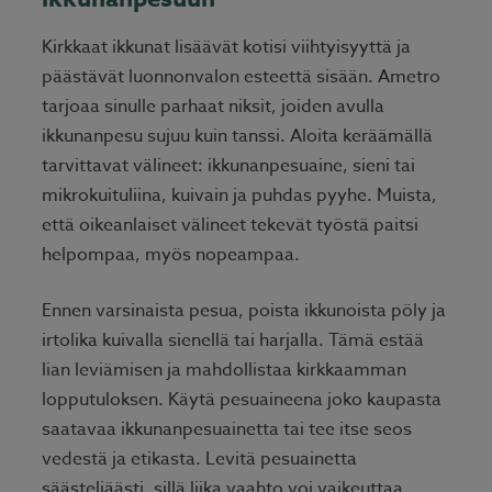
Kirkkaat ikkunat lisäävät kotisi viihtyisyyttä ja
päästävät luonnonvalon esteettä sisään. Ametro
tarjoaa sinulle parhaat niksit, joiden avulla
ikkunanpesu sujuu kuin tanssi. Aloita keräämällä
tarvittavat välineet: ikkunanpesuaine, sieni tai
mikrokuituliina, kuivain ja puhdas pyyhe. Muista,
että oikeanlaiset välineet tekevät työstä paitsi
helpompaa, myös nopeampaa.
Ennen varsinaista pesua, poista ikkunoista pöly ja
irtolika kuivalla sienellä tai harjalla. Tämä estää
lian leviämisen ja mahdollistaa kirkkaamman
lopputuloksen. Käytä pesuaineena joko kaupasta
saatavaa ikkunanpesuainetta tai tee itse seos
vedestä ja etikasta. Levitä pesuainetta
säästeliäästi, sillä liika vaahto voi vaikeuttaa