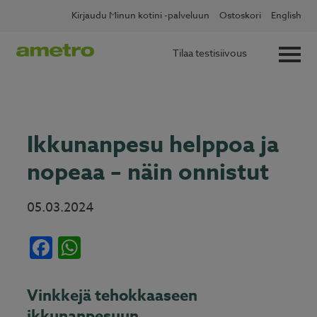
Skip
✖
Lue lisää
Kotitalousvähennys nyt 60 %
Kirjaudu Minun kotini -palveluun
Ostoskori
English
to
content
Tilaa testisiivous
Ikkunanpesu helppoa ja
nopeaa – näin onnistut
05.03.2024
Facebook
WhatsApp
Vinkkejä tehokkaaseen
ikkunanpesuun