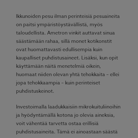
Ikkunoiden pesu ilman perinteisiä pesuaineita
on paitsi ympäristöystävällistä, myös
taloudellista. Ametron vinkit auttavat sinua
säästämään rahaa, sillä monet kotikonstit
ovat huomattavasti edullisempia kuin
kaupalliset puhdistusaineet. Lisäksi, kun opit
käyttämään näitä menetelmiä oikein,
huomaat niiden olevan yhtä tehokkaita – ellei
jopa tehokkaampia – kuin perinteiset
puhdistuskeinot.
Investoimalla laadukkaisiin mikrokuituliinoihin
ja hyödyntämällä kotona jo olevia aineksia,
voit vähentää tarvetta ostaa erillisiä
puhdistusaineita. Tämä ei ainoastaan säästä