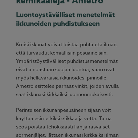
kemikaaleja - Ametro
Luontoystävälliset menetelmät
ikkunoiden puhdistukseen
Kotisi ikkunat voivat loistaa puhtautta ilman,
että turvaudut kemiallisiin pesuaineisiin.
Ympäristöystävälliset puhdistusmenetelmät
eivät ainoastaan suojaa luontoa, vaan ovat
myös hellävaraisia ikkunoidesi pinnoille.
Ametro esittelee parhaat vinkit, joiden avulla
saat ikkunasi kirkkaiksi luonnonmukaisesti.
Perinteisen ikkunanpesuaineen sijaan voit
käyttää esimerkiksi etikkaa ja vettä. Tämä
seos poistaa tehokkaasti lian ja rasvaiset
sormenjäljet, jättäen ikkunasi kirkkaiksi ilman