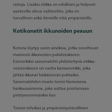
raitoja. Lisäksi etikka on edullinen ja helposti
saatavilla oleva vaihtoehto, joka on
turvallinen sekä ihmisille että ympäristölle.
Kotikonstit ikkunoiden pesuun
Kotona löytyy usein aineksia, jotka soveltuvat
mainiosti ikkunoiden puhdistukseen.
Esimerkiksi sanomalehti yhdistettynä etikka-
vesiseokseen on vanha kansanvinkki, joka
jättää ikkunat häikäisevän puhtaiksi.
Sanomalehden muste toimii hienoisena
hankausaineena, joka auttaa poistamaan
pinttyneemmänkin lian.
Toinen tehokas ja ympäristöystävällinen