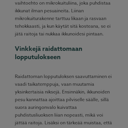
vaihtoehto on mikrokuituliina, joka puhdistaa
ikkunat ilman pesuaineita. Liinan
mikrokuiturakenne tarttuu likaan ja rasvaan
tehokkaasti, ja kun käytät sitä kosteana, se ei
jätä raitoja tai nukkaa ikkunoidesi pintaan.
Vinkkejä raidattomaan
lopputulokseen
Raidattoman lopputuloksen saavuttaminen ei
vaadi taikatemppuja, vaan muutamia
yksinkertaisia niksejä. Ensinnäkin, ikkunoiden
pesu kannattaa ajoittaa pilviselle säälle, sillä
suora auringonvalo kuivattaa
puhdistusliuoksen liian nopeasti, mikä voi
jättää raitoja. Lisäksi on tärkeää muistaa, että