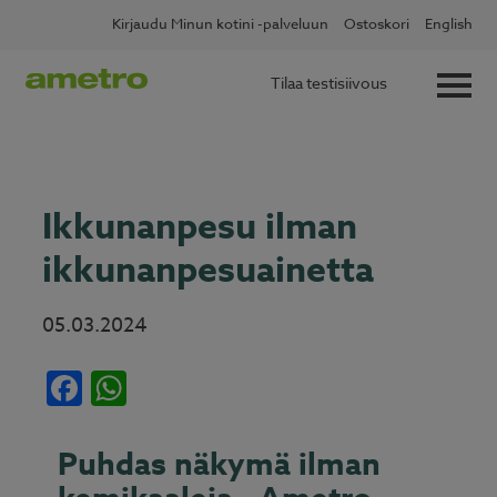
Skip
✖
Lue lisää
Kotitalousvähennys nyt 60 %
Kirjaudu Minun kotini -palveluun
Ostoskori
English
to
content
Tilaa testisiivous
Ikkunanpesu ilman
ikkunanpesuainetta
05.03.2024
Facebook
WhatsApp
Puhdas näkymä ilman