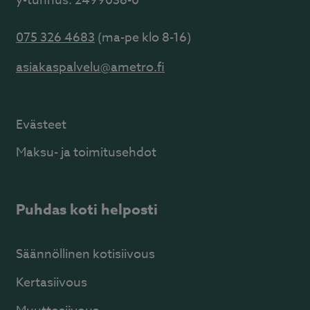
y-tunnus: 2499036-0
075 326 4683
(ma-pe klo 8-16)
asiakaspalvelu@ametro.fi
Evästeet
Maksu- ja toimitusehdot
Puhdas koti helposti
Säännöllinen kotisiivous
Kertasiivous