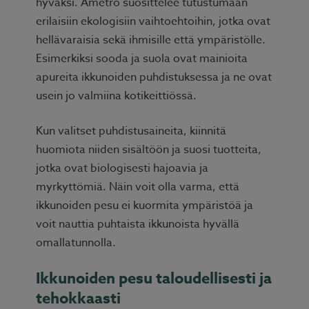
hyväksi. Ametro suosittelee tutustumaan
erilaisiin ekologisiin vaihtoehtoihin, jotka ovat
hellävaraisia sekä ihmisille että ympäristölle.
Esimerkiksi sooda ja suola ovat mainioita
apureita ikkunoiden puhdistuksessa ja ne ovat
usein jo valmiina kotikeittiössä.
Kun valitset puhdistusaineita, kiinnitä
huomiota niiden sisältöön ja suosi tuotteita,
jotka ovat biologisesti hajoavia ja
myrkyttömiä. Näin voit olla varma, että
ikkunoiden pesu ei kuormita ympäristöä ja
voit nauttia puhtaista ikkunoista hyvällä
omallatunnolla.
Ikkunoiden pesu taloudellisesti ja
tehokkaasti