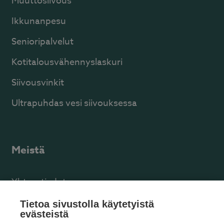
Muuttosiivous
Ikkunanpesu
Senioripalvelut
Kotitalousvähennyslaskuri
Siivousvinkit
Ultrapuhdas vesi siivouksessa
Meistä
Yhteystiedot
Facebook
Tietoa sivustolla käytetyistä
evästeistä