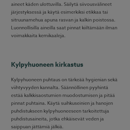
aineet käden ulottuvilla. Säilytä siivousvälineet
järjestyksessä ja käytä esimerkiksi etikkaa tai
sitruunamehua apuna rasvan ja kalkin poistossa.
Luonnollisilla aineilla saat pinnat kiiltämään ilman
voimakkaita kemikaaleja.
Kylpyhuoneen kirkastus
Kylpyhuoneen puhtaus on tärkeää hygienian sekä
viihtyvyyden kannalta. Säännöllinen pyyhintä
estää kalkkisaostumien muodostumisen ja pitää
pinnat puhtaina. Käytä suihkuseinien ja hanojen
puhdistukseen kylpyhuoneeseen tarkoitettuja
puhdistusaineita, jotka ehkäisevät veden ja
saippuan jättämiä jälkiä.