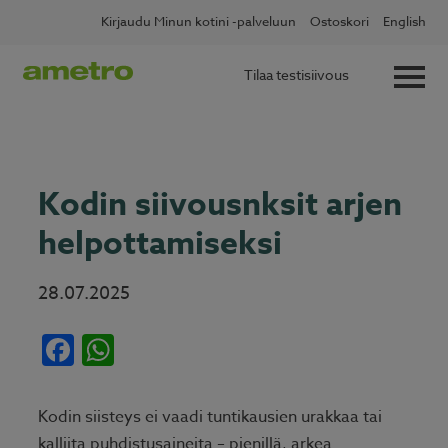
Skip
✖
Lue lisää
Kotitalousvähennys nyt 60 %
Kirjaudu Minun kotini -palveluun
Ostoskori
English
to
content
Tilaa testisiivous
Kodin siivousnksit arjen
helpottamiseksi
28.07.2025
Facebook
WhatsApp
Kodin siisteys ei vaadi tuntikausien urakkaa tai
kalliita puhdistusaineita – pienillä, arkea