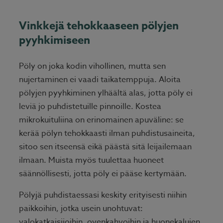
Vinkkejä tehokkaaseen pölyjen
pyyhkimiseen
Pöly on joka kodin vihollinen, mutta sen
nujertaminen ei vaadi taikatemppuja. Aloita
pölyjen pyyhkiminen ylhäältä alas, jotta pöly ei
leviä jo puhdistetuille pinnoille. Kostea
mikrokuituliina on erinomainen apuväline: se
kerää pölyn tehokkaasti ilman puhdistusaineita,
sitoo sen itseensä eikä päästä sitä leijailemaan
ilmaan. Muista myös tuulettaa huoneet
säännöllisesti, jotta pöly ei pääse kertymään.
Pölyjä puhdistaessasi keskity erityisesti niihin
paikkoihin, jotka usein unohtuvat:
valokatkaisijoihin, ovenkahvoihin ja huonekalujen