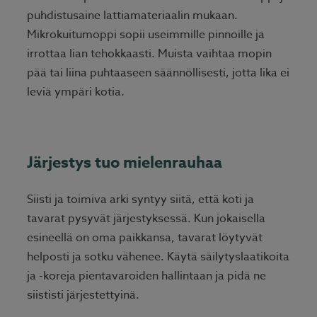
puhdistusaine lattiamateriaalin mukaan.
Mikrokuitumoppi sopii useimmille pinnoille ja
irrottaa lian tehokkaasti. Muista vaihtaa mopin
pää tai liina puhtaaseen säännöllisesti, jotta lika ei
leviä ympäri kotia.
Järjestys tuo mielenrauhaa
Siisti ja toimiva arki syntyy siitä, että koti ja
tavarat pysyvät järjestyksessä. Kun jokaisella
esineellä on oma paikkansa, tavarat löytyvät
helposti ja sotku vähenee. Käytä säilytyslaatikoita
ja -koreja pientavaroiden hallintaan ja pidä ne
siististi järjestettyinä.