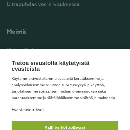
Ultrapuhdas vesi siivouksessa
Meistä
Yhteystiedot
Facebook
Tietoa sivustolla käytetyistä
evästeistä
Käytämme sivustollamme evästeitä kerätäksemme ja
analysoidaksemme sivuston suorituskykyä ja käyttöä,
tarjotaksemme sosiaalisen median ominaisuuksia sekä
Tarjoamme kotisiivousta seuraavilla paikkakunnilla
parantaaksemme ja räätälöidäksemme sisältöä ja mainoksia.
Helsinki
Espoo
Vantaa
Kauniainen
Evästeasetukset
Kerava
Kirkkonummi
Siuntio
Tuusula
Jämsä
Salli kaikki evästeet