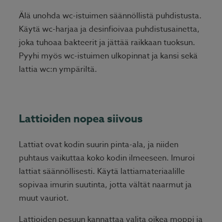
Älä unohda wc-istuimen säännöllistä puhdistusta.
Käytä wc-harjaa ja desinfioivaa puhdistusainetta,
joka tuhoaa bakteerit ja jättää raikkaan tuoksun.
Pyyhi myös wc-istuimen ulkopinnat ja kansi sekä
lattia wc:n ympäriltä.
Lattioiden nopea siivous
Lattiat ovat kodin suurin pinta-ala, ja niiden
puhtaus vaikuttaa koko kodin ilmeeseen. Imuroi
lattiat säännöllisesti. Käytä lattiamateriaalille
sopivaa imurin suutinta, jotta vältät naarmut ja
muut vauriot.
Lattioiden pesuun kannattaa valita oikea moppi ja