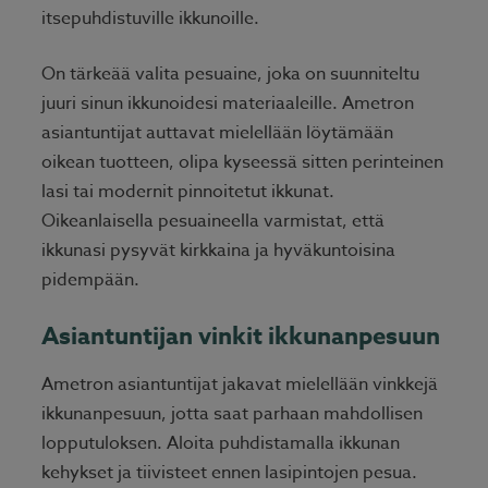
itsepuhdistuville ikkunoille.
On tärkeää valita pesuaine, joka on suunniteltu
juuri sinun ikkunoidesi materiaaleille. Ametron
asiantuntijat auttavat mielellään löytämään
oikean tuotteen, olipa kyseessä sitten perinteinen
lasi tai modernit pinnoitetut ikkunat.
Oikeanlaisella pesuaineella varmistat, että
ikkunasi pysyvät kirkkaina ja hyväkuntoisina
pidempään.
Asiantuntijan vinkit ikkunanpesuun
Ametron asiantuntijat jakavat mielellään vinkkejä
ikkunanpesuun, jotta saat parhaan mahdollisen
lopputuloksen. Aloita puhdistamalla ikkunan
kehykset ja tiivisteet ennen lasipintojen pesua.