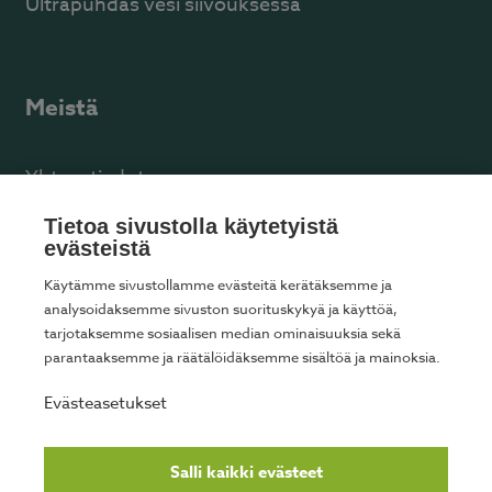
Ultrapuhdas vesi siivouksessa
Meistä
Yhteystiedot
Facebook
Tietoa sivustolla käytetyistä
evästeistä
Käytämme sivustollamme evästeitä kerätäksemme ja
analysoidaksemme sivuston suorituskykyä ja käyttöä,
tarjotaksemme sosiaalisen median ominaisuuksia sekä
Tarjoamme kotisiivousta seuraavilla paikkakunnilla
parantaaksemme ja räätälöidäksemme sisältöä ja mainoksia.
Helsinki
Espoo
Vantaa
Kauniainen
Evästeasetukset
Kerava
Kirkkonummi
Siuntio
Tuusula
Jämsä
Salli kaikki evästeet