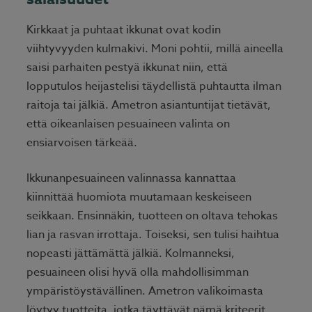
Kirkkaat ja puhtaat ikkunat ovat kodin
viihtyvyyden kulmakivi. Moni pohtii, millä aineella
saisi parhaiten pestyä ikkunat niin, että
lopputulos heijastelisi täydellistä puhtautta ilman
raitoja tai jälkiä. Ametron asiantuntijat tietävät,
että oikeanlaisen pesuaineen valinta on
ensiarvoisen tärkeää.
Ikkunanpesuaineen valinnassa kannattaa
kiinnittää huomiota muutamaan keskeiseen
seikkaan. Ensinnäkin, tuotteen on oltava tehokas
lian ja rasvan irrottaja. Toiseksi, sen tulisi haihtua
nopeasti jättämättä jälkiä. Kolmanneksi,
pesuaineen olisi hyvä olla mahdollisimman
ympäristöystävällinen. Ametron valikoimasta
löytyy tuotteita, jotka täyttävät nämä kriteerit.