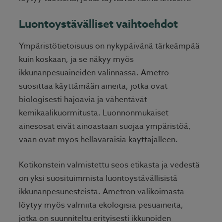
Luontoystävälliset vaihtoehdot
Ympäristötietoisuus on nykypäivänä tärkeämpää
kuin koskaan, ja se näkyy myös
ikkunanpesuaineiden valinnassa. Ametro
suosittaa käyttämään aineita, jotka ovat
biologisesti hajoavia ja vähentävät
kemikaalikuormitusta. Luonnonmukaiset
ainesosat eivät ainoastaan suojaa ympäristöä,
vaan ovat myös hellävaraisia käyttäjälleen.
Kotikonstein valmistettu seos etikasta ja vedestä
on yksi suosituimmista luontoystävällisistä
ikkunanpesunesteistä. Ametron valikoimasta
löytyy myös valmiita ekologisia pesuaineita,
jotka on suunniteltu erityisesti ikkunoiden