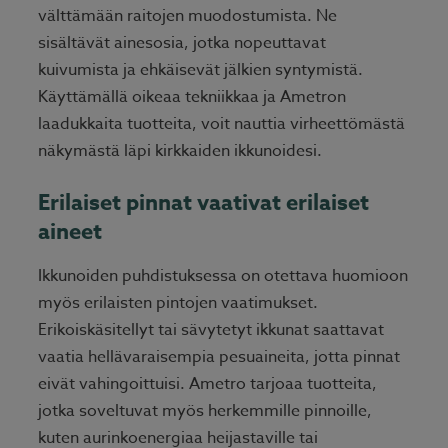
välttämään raitojen muodostumista. Ne
sisältävät ainesosia, jotka nopeuttavat
kuivumista ja ehkäisevät jälkien syntymistä.
Käyttämällä oikeaa tekniikkaa ja Ametron
laadukkaita tuotteita, voit nauttia virheettömästä
näkymästä läpi kirkkaiden ikkunoidesi.
Erilaiset pinnat vaativat erilaiset
aineet
Ikkunoiden puhdistuksessa on otettava huomioon
myös erilaisten pintojen vaatimukset.
Erikoiskäsitellyt tai sävytetyt ikkunat saattavat
vaatia hellävaraisempia pesuaineita, jotta pinnat
eivät vahingoittuisi. Ametro tarjoaa tuotteita,
jotka soveltuvat myös herkemmille pinnoille,
kuten aurinkoenergiaa heijastaville tai