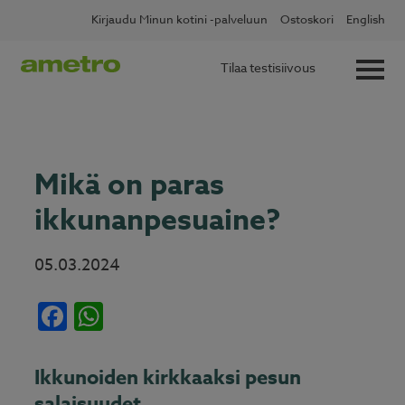
Skip
✖
Lue lisää
Kotitalousvähennys nyt 60 %
Kirjaudu Minun kotini -palveluun
Ostoskori
English
to
content
Tilaa testisiivous
Mikä on paras
ikkunanpesuaine?
05.03.2024
Facebook
WhatsApp
Ikkunoiden kirkkaaksi pesun
salaisuudet