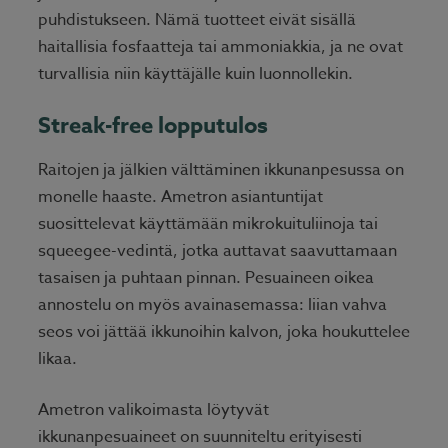
puhdistukseen. Nämä tuotteet eivät sisällä
haitallisia fosfaatteja tai ammoniakkia, ja ne ovat
turvallisia niin käyttäjälle kuin luonnollekin.
Streak-free lopputulos
Raitojen ja jälkien välttäminen ikkunanpesussa on
monelle haaste. Ametron asiantuntijat
suosittelevat käyttämään mikrokuituliinoja tai
squeegee-vedintä, jotka auttavat saavuttamaan
tasaisen ja puhtaan pinnan. Pesuaineen oikea
annostelu on myös avainasemassa: liian vahva
seos voi jättää ikkunoihin kalvon, joka houkuttelee
likaa.
Ametron valikoimasta löytyvät
ikkunanpesuaineet on suunniteltu erityisesti