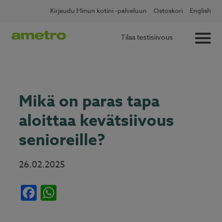
Skip
✖
Lue lisää
Kotitalousvähennys nyt 60 %
Kirjaudu Minun kotini -palveluun
Ostoskori
English
to
content
Tilaa testisiivous
Mikä on paras tapa
aloittaa kevätsiivous
senioreille?
26.02.2025
Facebook
WhatsApp