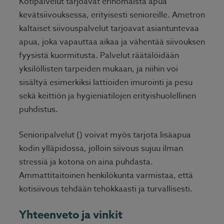
Kotipalvelut tarjoavat erinomaista apua
kevätsiivouksessa, erityisesti senioreille. Ametron
kaltaiset siivouspalvelut tarjoavat asiantuntevaa
apua, joka vapauttaa aikaa ja vähentää siivouksen
fyysistä kuormitusta. Palvelut räätälöidään
yksilöllisten tarpeiden mukaan, ja niihin voi
sisältyä esimerkiksi lattioiden imurointi ja pesu
sekä keittiön ja hygieniatilojen erityishuolellinen
puhdistus.
Senioripalvelut () voivat myös tarjota lisäapua
kodin ylläpidossa, jolloin siivous sujuu ilman
stressiä ja kotona on aina puhdasta.
Ammattitaitoinen henkilökunta varmistaa, että
kotisiivous tehdään tehokkaasti ja turvallisesti.
Yhteenveto ja vinkit