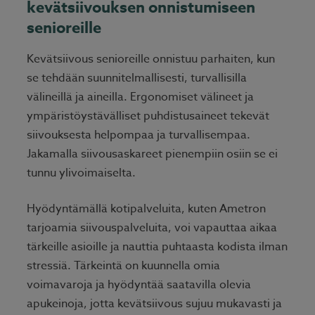
kevätsiivouksen onnistumiseen
senioreille
Kevätsiivous senioreille onnistuu parhaiten, kun
se tehdään suunnitelmallisesti, turvallisilla
välineillä ja aineilla. Ergonomiset välineet ja
ympäristöystävälliset puhdistusaineet tekevät
siivouksesta helpompaa ja turvallisempaa.
Jakamalla siivousaskareet pienempiin osiin se ei
tunnu ylivoimaiselta.
Hyödyntämällä kotipalveluita, kuten Ametron
tarjoamia siivouspalveluita, voi vapauttaa aikaa
tärkeille asioille ja nauttia puhtaasta kodista ilman
stressiä. Tärkeintä on kuunnella omia
voimavaroja ja hyödyntää saatavilla olevia
apukeinoja, jotta kevätsiivous sujuu mukavasti ja