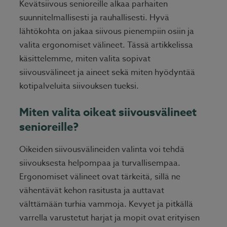
Kevätsiivous senioreille alkaa parhaiten
suunnitelmallisesti ja rauhallisesti. Hyvä
lähtökohta on jakaa siivous pienempiin osiin ja
valita ergonomiset välineet. Tässä artikkelissa
käsittelemme, miten valita sopivat
siivousvälineet ja aineet sekä miten hyödyntää
kotipalveluita siivouksen tueksi.
Miten valita oikeat siivousvälineet
senioreille?
Oikeiden siivousvälineiden valinta voi tehdä
siivouksesta helpompaa ja turvallisempaa.
Ergonomiset välineet ovat tärkeitä, sillä ne
vähentävät kehon rasitusta ja auttavat
välttämään turhia vammoja. Kevyet ja pitkällä
varrella varustetut harjat ja mopit ovat erityisen