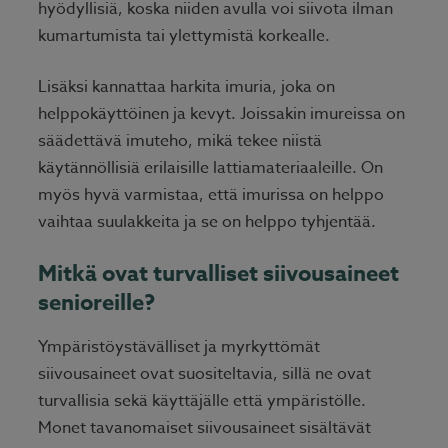
hyödyllisiä, koska niiden avulla voi siivota ilman
kumartumista tai ylettymistä korkealle.
Lisäksi kannattaa harkita imuria, joka on
helppokäyttöinen ja kevyt. Joissakin imureissa on
säädettävä imuteho, mikä tekee niistä
käytännöllisiä erilaisille lattiamateriaaleille. On
myös hyvä varmistaa, että imurissa on helppo
vaihtaa suulakkeita ja se on helppo tyhjentää.
Mitkä ovat turvalliset siivousaineet
senioreille?
Ympäristöystävälliset ja myrkyttömät
siivousaineet ovat suositeltavia, sillä ne ovat
turvallisia sekä käyttäjälle että ympäristölle.
Monet tavanomaiset siivousaineet sisältävät