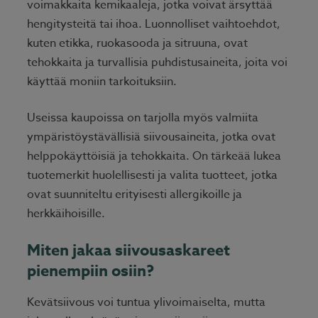
voimakkaita kemikaaleja, jotka voivat ärsyttää
hengitysteitä tai ihoa. Luonnolliset vaihtoehdot,
kuten etikka, ruokasooda ja sitruuna, ovat
tehokkaita ja turvallisia puhdistusaineita, joita voi
käyttää moniin tarkoituksiin.
Useissa kaupoissa on tarjolla myös valmiita
ympäristöystävällisiä siivousaineita, jotka ovat
helppokäyttöisiä ja tehokkaita. On tärkeää lukea
tuotemerkit huolellisesti ja valita tuotteet, jotka
ovat suunniteltu erityisesti allergikoille ja
herkkäihoisille.
Miten jakaa siivousaskareet
pienempiin osiin?
Kevätsiivous voi tuntua ylivoimaiselta, mutta