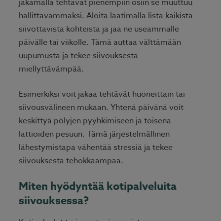
jakamalla tehtävät pienempiin osiin se muuttuu
hallittavammaksi. Aloita laatimalla lista kaikista
siivottavista kohteista ja jaa ne useammalle
päivälle tai viikolle. Tämä auttaa välttämään
uupumusta ja tekee siivouksesta
miellyttävämpää.
Esimerkiksi voit jakaa tehtävät huoneittain tai
siivousvälineen mukaan. Yhtenä päivänä voit
keskittyä pölyjen pyyhkimiseen ja toisena
lattioiden pesuun. Tämä järjestelmällinen
lähestymistapa vähentää stressiä ja tekee
siivouksesta tehokkaampaa.
Miten hyödyntää kotipalveluita
siivouksessa?