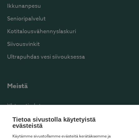
Ikkunanpesu
Senioripalvelut
Kotitalousvähennyslaskuri
Siivousvinkit
Ultrapuhdas vesi siivouksessa
Meistä
Yhteystiedot
Facebook
Tietoa sivustolla käytetyistä
evästeistä
Käytämme sivustollamme evästeitä kerätäksemme ja