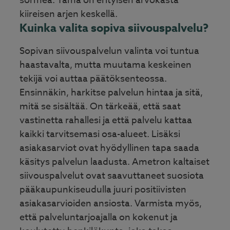
sormea. Tämä on erityisen arvokasta
kiireisen arjen keskellä.
Kuinka valita sopiva siivouspalvelu?
Sopivan siivouspalvelun valinta voi tuntua
haastavalta, mutta muutama keskeinen
tekijä voi auttaa päätöksenteossa.
Ensinnäkin, harkitse palvelun hintaa ja sitä,
mitä se sisältää. On tärkeää, että saat
vastinetta rahallesi ja että palvelu kattaa
kaikki tarvitsemasi osa-alueet. Lisäksi
asiakasarviot ovat hyödyllinen tapa saada
käsitys palvelun laadusta. Ametron kaltaiset
siivouspalvelut ovat saavuttaneet suosiota
pääkaupunkiseudulla juuri positiivisten
asiakasarvioiden ansiosta. Varmista myös,
että palveluntarjoajalla on kokenut ja