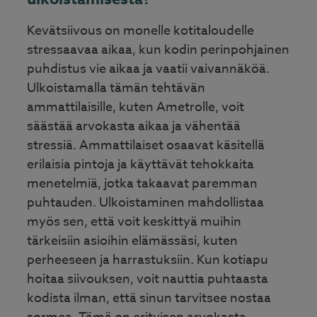
Kevätsiivous on monelle kotitaloudelle
stressaavaa aikaa, kun kodin perinpohjainen
puhdistus vie aikaa ja vaatii vaivannäköä.
Ulkoistamalla tämän tehtävän
ammattilaisille, kuten Ametrolle, voit
säästää arvokasta aikaa ja vähentää
stressiä. Ammattilaiset osaavat käsitellä
erilaisia pintoja ja käyttävät tehokkaita
menetelmiä, jotka takaavat paremman
puhtauden. Ulkoistaminen mahdollistaa
myös sen, että voit keskittyä muihin
tärkeisiin asioihin elämässäsi, kuten
perheeseen ja harrastuksiin. Kun kotiapu
hoitaa siivouksen, voit nauttia puhtaasta
kodista ilman, että sinun tarvitsee nostaa