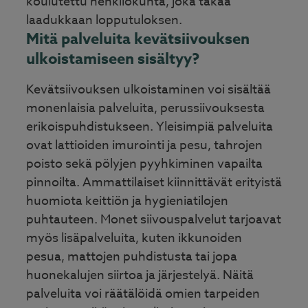
koulutettu henkilökunta, joka takaa
laadukkaan lopputuloksen.
Mitä palveluita kevätsiivouksen
ulkoistamiseen sisältyy?
Kevätsiivouksen ulkoistaminen voi sisältää
monenlaisia palveluita, perussiivouksesta
erikoispuhdistukseen. Yleisimpiä palveluita
ovat lattioiden imurointi ja pesu, tahrojen
poisto sekä pölyjen pyyhkiminen vapailta
pinnoilta. Ammattilaiset kiinnittävät erityistä
huomiota keittiön ja hygieniatilojen
puhtauteen. Monet siivouspalvelut tarjoavat
myös lisäpalveluita, kuten ikkunoiden
pesua, mattojen puhdistusta tai jopa
huonekalujen siirtoa ja järjestelyä. Näitä
palveluita voi räätälöidä omien tarpeiden