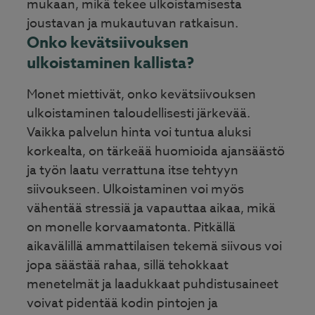
mukaan, mikä tekee ulkoistamisesta
joustavan ja mukautuvan ratkaisun.
Onko kevätsiivouksen
ulkoistaminen kallista?
Monet miettivät, onko kevätsiivouksen
ulkoistaminen taloudellisesti järkevää.
Vaikka palvelun hinta voi tuntua aluksi
korkealta, on tärkeää huomioida ajansäästö
ja työn laatu verrattuna itse tehtyyn
siivoukseen. Ulkoistaminen voi myös
vähentää stressiä ja vapauttaa aikaa, mikä
on monelle korvaamatonta. Pitkällä
aikavälillä ammattilaisen tekemä siivous voi
jopa säästää rahaa, sillä tehokkaat
menetelmät ja laadukkaat puhdistusaineet
voivat pidentää kodin pintojen ja