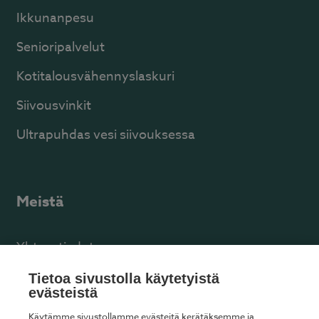
Ikkunanpesu
Senioripalvelut
Kotitalousvähennyslaskuri
Siivousvinkit
Ultrapuhdas vesi siivouksessa
Meistä
Yhteystiedot
Facebook
Tietoa sivustolla käytetyistä
evästeistä
Käytämme sivustollamme evästeitä kerätäksemme ja