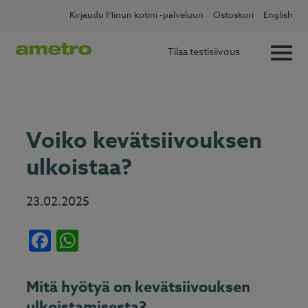
Skip
✖
Lue lisää
Kotitalousvähennys nyt 60 %
Kirjaudu Minun kotini -palveluun
Ostoskori
English
to
content
Tilaa testisiivous
Voiko kevätsiivouksen
ulkoistaa?
23.02.2025
Facebook
WhatsApp
Mitä hyötyä on kevätsiivouksen
ulkoistamisesta?