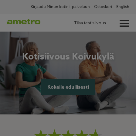
Skip
Kirjaudu Minun kotini -palveluun
Ostoskori
English
to
content
Tilaa testisiivous
Kotisiivous Koivukylä
Kokeile edullisesti