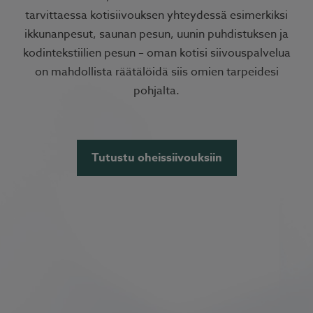
tarvittaessa kotisiivouksen yhteydessä esimerkiksi
ikkunanpesut, saunan pesun, uunin puhdistuksen ja
kodintekstiilien pesun – oman kotisi siivouspalvelua
on mahdollista räätälöidä siis omien tarpeidesi
pohjalta.
Tutustu oheissiivouksiin