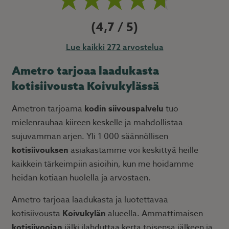
4,7
272 arvostelua
Ametro tarjoaa laadukasta
kotisiivousta Koivukylässä
Ametron tarjoama
kodin siivouspalvelu
tuo
mielenrauhaa kiireen keskelle ja mahdollistaa
sujuvamman arjen. Yli 1 000 säännöllisen
kotisiivouksen
asiakastamme voi keskittyä heille
kaikkein tärkeimpiin asioihin, kun me hoidamme
heidän kotiaan huolella ja arvostaen.
Ametro tarjoaa laadukasta ja luotettavaa
kotisiivousta
Koivukylän
alueella. Ammattimaisen
kotisiivoojan
jälki ilahduttaa kerta toisensa jälkeen ja