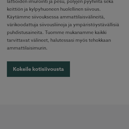
lattioiden imurointi ja pesu, pölyjen pyyhintä sekä
keittiön ja kylpyhuoneen huolellinen siivous.
Käytämme siivouksessa ammattilaisvälineitä,
värikoodattuja siivousliinoja ja ympäristöystävällisiä
puhdistusaineita. Tuomme mukanamme kaikki
tarvittavat välineet, halutessasi myös tehokkaan
ammattilaisimurin.
Kokeile kotisiivousta