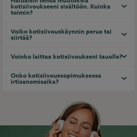
Haluaisin tehdä muutoksia
kotisiivoukseeni sisältöön. Kuinka
toimin?
Voiko kotisiivouskäynnin perua tai
siirtää?
Voinko laittaa kotisiivoukseni tauolle?
Onko kotisiivoussopimuksessa
irtisanomisaika?