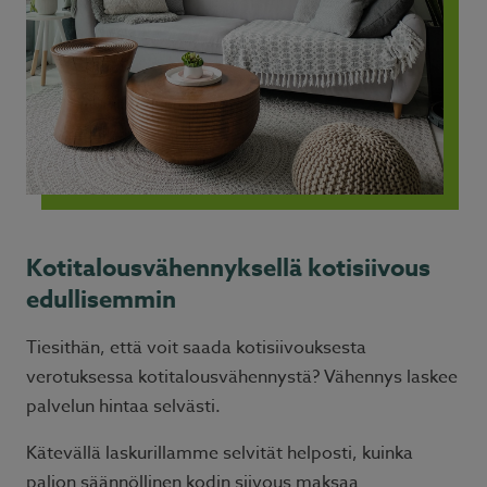
Kotitalousvähennyksellä kotisiivous
edullisemmin
Tiesithän, että voit saada kotisiivouksesta
verotuksessa kotitalousvähennystä? Vähennys laskee
palvelun hintaa selvästi.
Kätevällä laskurillamme selvität helposti, kuinka
paljon säännöllinen kodin siivous maksaa