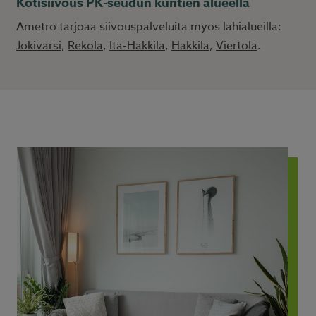
Kotisiivous PK-seudun kuntien alueella
Ametro tarjoaa siivouspalveluita myös lähialueilla:
Jokivarsi
,
Rekola
,
Itä-Hakkila
,
Hakkila
,
Viertola
.