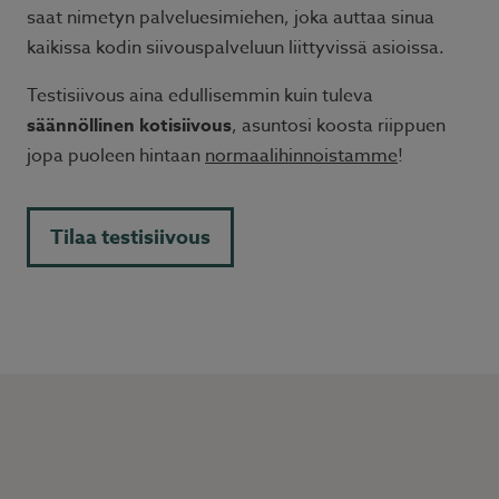
saat nimetyn palveluesimiehen, joka auttaa sinua
kaikissa kodin siivouspalveluun liittyvissä asioissa.
Testisiivous aina edullisemmin kuin tuleva
säännöllinen kotisiivous
, asuntosi koosta riippuen
jopa puoleen hintaan
normaalihinnoistamme
!
Tilaa testisiivous