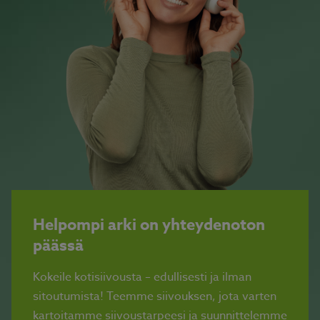
Helpompi arki on yhteydenoton
päässä
Kokeile kotisiivousta – edullisesti ja ilman
sitoutumista! Teemme siivouksen, jota varten
kartoitamme siivoustarpeesi ja suunnittelemme