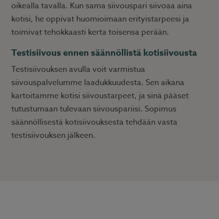
oikealla tavalla. Kun sama siivouspari siivoaa aina
kotisi, he oppivat huomioimaan erityistarpeesi ja
toimivat tehokkaasti kerta toisensa perään.
Testisiivous ennen säännöllistä kotisiivousta
Testisiivouksen avulla voit varmistua
siivouspalvelumme laadukkuudesta. Sen aikana
kartoitamme kotisi siivoustarpeet, ja sinä pääset
tutustumaan tulevaan siivouspariisi. Sopimus
säännöllisestä kotisiivouksesta tehdään vasta
testisiivouksen jälkeen.