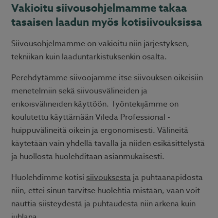
Vakioitu siivousohjelmamme takaa
tasaisen laadun myös kotisiivouksissa
Siivousohjelmamme on vakioitu niin järjestyksen,
tekniikan kuin laaduntarkistuksenkin osalta.
Perehdytämme siivoojamme itse siivouksen oikeisiin
menetelmiin sekä siivousvälineiden ja
erikoisvälineiden käyttöön. Työntekijämme on
koulutettu käyttämään Vileda Professional -
huippuvälineitä oikein ja ergonomisesti. Välineitä
käytetään vain yhdellä tavalla ja niiden esikäsittelystä
ja huollosta huolehditaan asianmukaisesti.
Huolehdimme kotisi
siivouksesta
ja puhtaanapidosta
niin, ettei sinun tarvitse huolehtia mistään, vaan voit
nauttia siisteydestä ja puhtaudesta niin arkena kuin
juhlana.