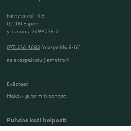
Niittytaival 13 B
02200 Espoo
y-tunnus: 2499036-0
075 326 4683
(ma-pe klo 8-16)
asiakaspalvelu@ametro.fi
Evästeet
Maksu- ja toimitusehdot
Puhdas koti helposti