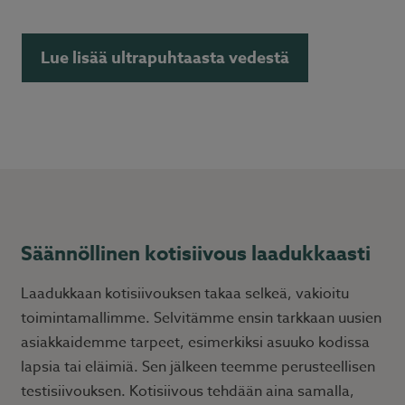
Lue lisää ultrapuhtaasta vedestä
Säännöllinen kotisiivous laadukkaasti
Laadukkaan kotisiivouksen takaa selkeä, vakioitu
toimintamallimme. Selvitämme ensin tarkkaan uusien
asiakkaidemme tarpeet, esimerkiksi asuuko kodissa
lapsia tai eläimiä. Sen jälkeen teemme perusteellisen
testisiivouksen. Kotisiivous tehdään aina samalla,