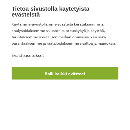
Säännöllinen kotisiivous
Tietoa sivustolla käytetyistä
evästeistä
Kertasiivous
Käytämme sivustollamme evästeitä kerätäksemme ja
analysoidaksemme sivuston suorituskykyä ja käyttöä,
Muuttosiivous
tarjotaksemme sosiaalisen median ominaisuuksia sekä
Ikkunanpesu
parantaaksemme ja räätälöidäksemme sisältöä ja mainoksia.
Senioripalvelut
Evästeasetukset
Kotitalousvähennyslaskuri
Salli kaikki evästeet
Siivousvinkit
Ultrapuhdas vesi siivouksessa
Meistä