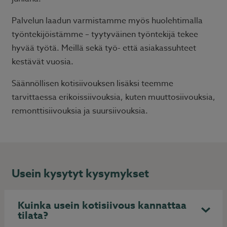
Palvelun laadun varmistamme myös huolehtimalla
työntekijöistämme – tyytyväinen työntekijä tekee
hyvää työtä. Meillä sekä työ- että asiakassuhteet
kestävät vuosia.
Säännöllisen kotisiivouksen lisäksi teemme
tarvittaessa erikoissiivouksia, kuten muuttosiivouksia,
remonttisiivouksia ja suursiivouksia.
Usein kysytyt kysymykset
Kuinka usein kotisiivous kannattaa
tilata?