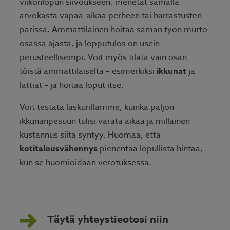
viikonlopun siivoukseen, menetät samalla
arvokasta vapaa-aikaa perheen tai harrastusten
parissa. Ammattilainen hoitaa saman työn murto-
osassa ajasta, ja lopputulos on usein
perusteellisempi. Voit myös tilata vain osan
töistä ammattilaiselta – esimerkiksi
ikkunat
ja
lattiat – ja hoitaa loput itse.
Voit testata laskurillamme, kuinka paljon
ikkunanpesuun tulisi varata aikaa ja millainen
kustannus siitä syntyy. Huomaa, että
kotitalousvähennys
pienentää lopullista hintaa,
kun se huomioidaan verotuksessa.
Täytä yhteystieotosi niin