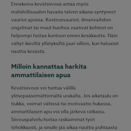
Ennakoiva kevätsiivous antaa myös
mahdollisuuden havaita talven aikana syntyneet
vauriot ajoissa. Kosteusvauriot, ilmanvaihdon
ongelmat tai muut huoltoa vaativat kohteet on
helpompi hoitaa kuntoon ennen kesäkautta. Näin
vältyt ikäviltä yllätyksiltä juuri silloin, kun haluaisit
nauttia kesästä.
Milloin kannattaa harkita
ammattilaisen apua
Kevätsiivous voi tuntua välillä
ylitsepääsemättömältä urakalta. Jos aikataulu on
tiukka, voimat vähissä tai motivaatio hukassa,
ammattilaisen apu voi olla järkevä ratkaisu.
Siivouspalvelu hoitaa raskaimmat työt
tehokkaasti, ja sinulle jää aikaa nauttia puhtaasta