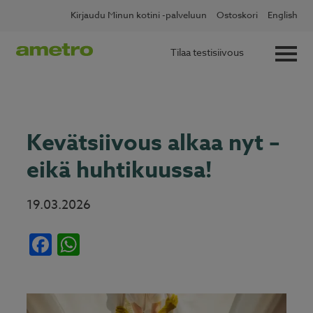
Skip
✖
Lue lisää
Kotitalousvähennys nyt 60 %
Kirjaudu Minun kotini -palveluun
Ostoskori
English
to
content
Tilaa testisiivous
Kevätsiivous alkaa nyt –
eikä huhtikuussa!
19.03.2026
Facebook
WhatsApp