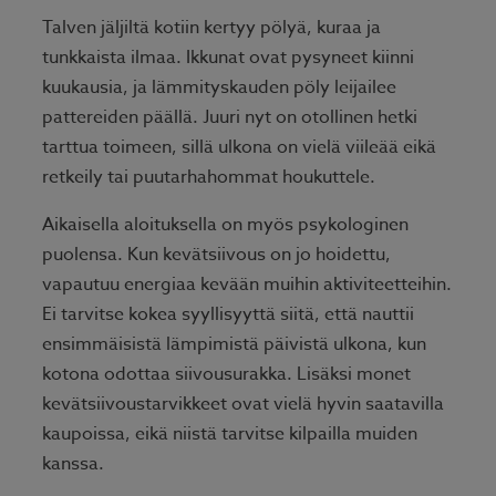
Talven jäljiltä kotiin kertyy pölyä, kuraa ja
tunkkaista ilmaa. Ikkunat ovat pysyneet kiinni
kuukausia, ja lämmityskauden pöly leijailee
pattereiden päällä. Juuri nyt on otollinen hetki
tarttua toimeen, sillä ulkona on vielä viileää eikä
retkeily tai puutarhahommat houkuttele.
Aikaisella aloituksella on myös psykologinen
puolensa. Kun kevätsiivous on jo hoidettu,
vapautuu energiaa kevään muihin aktiviteetteihin.
Ei tarvitse kokea syyllisyyttä siitä, että nauttii
ensimmäisistä lämpimistä päivistä ulkona, kun
kotona odottaa siivousurakka. Lisäksi monet
kevätsiivoustarvikkeet ovat vielä hyvin saatavilla
kaupoissa, eikä niistä tarvitse kilpailla muiden
kanssa.