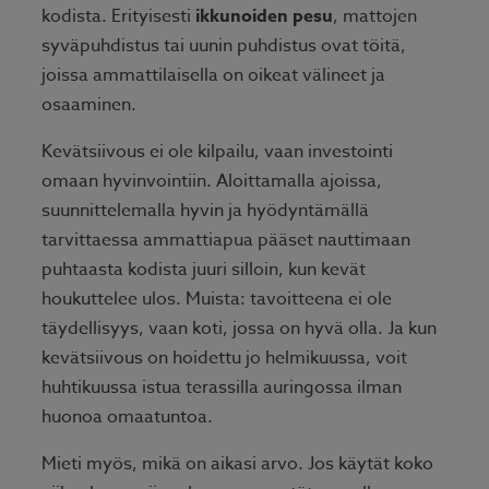
kodista. Erityisesti
ikkunoiden pesu
, mattojen
syväpuhdistus tai uunin puhdistus ovat töitä,
joissa ammattilaisella on oikeat välineet ja
osaaminen.
Kevätsiivous ei ole kilpailu, vaan investointi
omaan hyvinvointiin. Aloittamalla ajoissa,
suunnittelemalla hyvin ja hyödyntämällä
tarvittaessa ammattiapua pääset nauttimaan
puhtaasta kodista juuri silloin, kun kevät
houkuttelee ulos. Muista: tavoitteena ei ole
täydellisyys, vaan koti, jossa on hyvä olla. Ja kun
kevätsiivous on hoidettu jo helmikuussa, voit
huhtikuussa istua terassilla auringossa ilman
huonoa omaatuntoa.
Mieti myös, mikä on aikasi arvo. Jos käytät koko