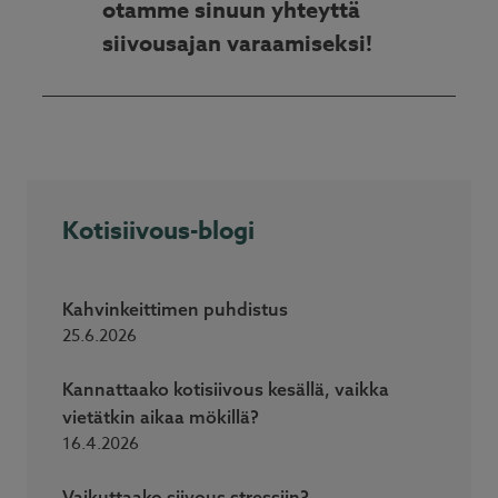
otamme sinuun yhteyttä
siivousajan varaamiseksi!
Kotisiivous-blogi
Kahvinkeittimen puhdistus
25.6.2026
Kannattaako kotisiivous kesällä, vaikka
vietätkin aikaa mökillä?
16.4.2026
Vaikuttaako siivous stressiin?