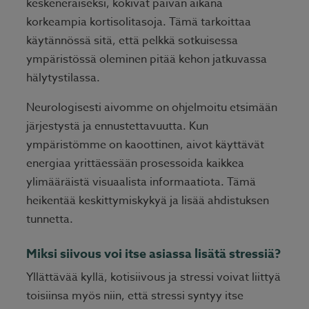
keskeneräiseksi, kokivat päivän aikana
korkeampia kortisolitasoja. Tämä tarkoittaa
käytännössä sitä, että pelkkä sotkuisessa
ympäristössä oleminen pitää kehon jatkuvassa
hälytystilassa.
Neurologisesti aivomme on ohjelmoitu etsimään
järjestystä ja ennustettavuutta. Kun
ympäristömme on kaoottinen, aivot käyttävät
energiaa yrittäessään prosessoida kaikkea
ylimääräistä visuaalista informaatiota. Tämä
heikentää keskittymiskykyä ja lisää ahdistuksen
tunnetta.
Miksi siivous voi itse asiassa lisätä stressiä?
Yllättävää kyllä, kotisiivous ja stressi voivat liittyä
toisiinsa myös niin, että stressi syntyy itse