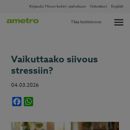
Skip
✖
Lue lisää
Kotitalousvähennys nyt 60 %
Kirjaudu Minun kotini -palveluun
Ostoskori
English
to
content
Tilaa testisiivous
Vaikuttaako siivous
stressiin?
04.03.2026
Facebook
WhatsApp