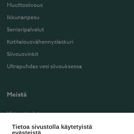
Muuttosiivous
Ikkunanpesu
Senioripalvelut
Kotitalousvähennyslaskuri
Siivousvinkit
Ultrapuhdas vesi siivouksessa
Meistä
Yhteystiedot
Facebook
Tietoa sivustolla käytetyistä
evästeistä