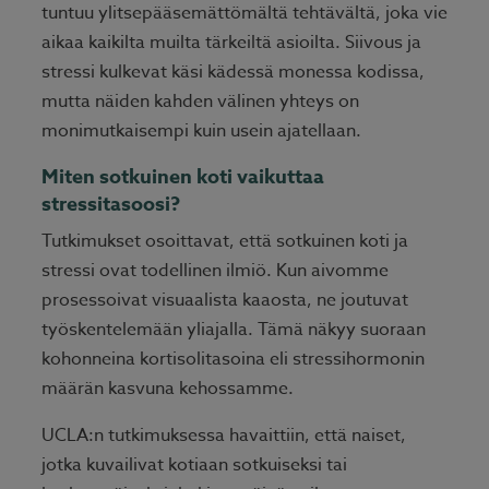
tuntuu ylitsepääsemättömältä tehtävältä, joka vie
aikaa kaikilta muilta tärkeiltä asioilta. Siivous ja
stressi kulkevat käsi kädessä monessa kodissa,
mutta näiden kahden välinen yhteys on
monimutkaisempi kuin usein ajatellaan.
Miten sotkuinen koti vaikuttaa
stressitasoosi?
Tutkimukset osoittavat, että sotkuinen koti ja
stressi ovat todellinen ilmiö. Kun aivomme
prosessoivat visuaalista kaaosta, ne joutuvat
työskentelemään yliajalla. Tämä näkyy suoraan
kohonneina kortisolitasoina eli stressihormonin
määrän kasvuna kehossamme.
UCLA:n tutkimuksessa havaittiin, että naiset,
jotka kuvailivat kotiaan sotkuiseksi tai