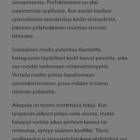
siivoamisesta. Perfektionismi on yksi
suurimmista syyllisistä. Kun asetat itsellesi
epärealistisia standardeja kodin siisteydestä,
jokainen pölyhiukkanen muuttuu stressin
lähteeksi.
Sosiaalinen media pahentaa tilannetta.
Instagramin täydelliset kodit luovat painetta, joka
saa meidät tuntemaan riittämättömyyttä.
Vertailu muihin johtaa loputtomaan
siivouskierteeseen, jossa mikään ei tunnu
riittävän puhtaalta.
Aikapula on toinen merkittävä tekijä. Kun
työpäivän jälkeen pitäisi vielä siivota, mutta
haluaisit viettää aikaa perheen kanssa tai
rentoutua, syntyy sisäinen konflikti. Tämä
syyllisyyden ja siivousahdistuksen yhdistelmä voi