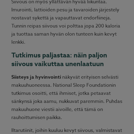
Siivous on myös yllättävän hyvää liikuntaa.
Imurointi, lattioiden pesu ja tavaroiden järjestely
nostavat sykettä ja vapauttavat endorfiineja.
Tunnin reipas siivous voi polttaa jopa 200 kaloria
ja tuottaa saman hyvän olon tunteen kuin kevyt
lenkki.
Tutkimus paljastaa: näin paljon
siivous vaikuttaa unenlaatuun
Siisteys ja hyvinvointi
näkyvät erityisen selvästi
makuuhuoneessa. National Sleep Foundationin
tutkimus osoitti, että ihmiset, jotka petaavat
sänkynsä joka aamu, nukkuvat paremmin. Puhdas
makuuhuone viestii aivoille, että tämä on
rauhoittumisen paikka.
Iltarutiinit, joihin kuuluu kevyt siivous, valmistavat