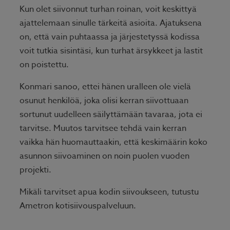
Kun olet siivonnut turhan roinan, voit keskittyä
ajattelemaan sinulle tärkeitä asioita. Ajatuksena
on, että vain puhtaassa ja järjestetyssä kodissa
voit tutkia sisintäsi, kun turhat ärsykkeet ja lastit
on poistettu.
Konmari sanoo, ettei hänen uralleen ole vielä
osunut henkilöä, joka olisi kerran siivottuaan
sortunut uudelleen säilyttämään tavaraa, jota ei
tarvitse. Muutos tarvitsee tehdä vain kerran
vaikka hän huomauttaakin, että keskimäärin koko
asunnon siivoaminen on noin puolen vuoden
projekti.
Mikäli tarvitset apua kodin siivoukseen, tutustu
Ametron kotisiivouspalveluun
.