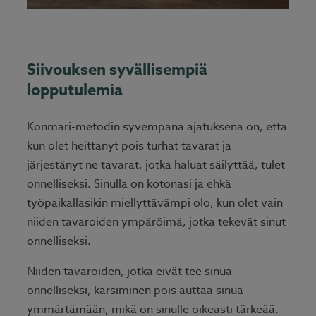
Siivouksen syvällisempiä
lopputulemia
Konmari-metodin syvempänä ajatuksena on, että
kun olet heittänyt pois turhat tavarat ja
järjestänyt ne tavarat, jotka haluat säilyttää, tulet
onnelliseksi. Sinulla on kotonasi ja ehkä
työpaikallasikin miellyttävämpi olo, kun olet vain
niiden tavaroiden ympäröimä, jotka tekevät sinut
onnelliseksi.
Niiden tavaroiden, jotka eivät tee sinua
onnelliseksi, karsiminen pois auttaa sinua
ymmärtämään, mikä on sinulle oikeasti tärkeää.