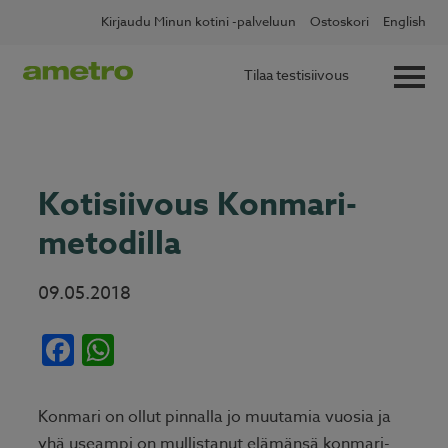
Skip
✖
Lue lisää
Kotitalousvähennys nyt 60 %
Kirjaudu Minun kotini -palveluun
Ostoskori
English
to
content
Tilaa testisiivous
Kotisiivous Konmari-
metodilla
09.05.2018
Facebook
WhatsApp
Konmari on ollut pinnalla jo muutamia vuosia ja
yhä useampi on mullistanut elämänsä konmari-