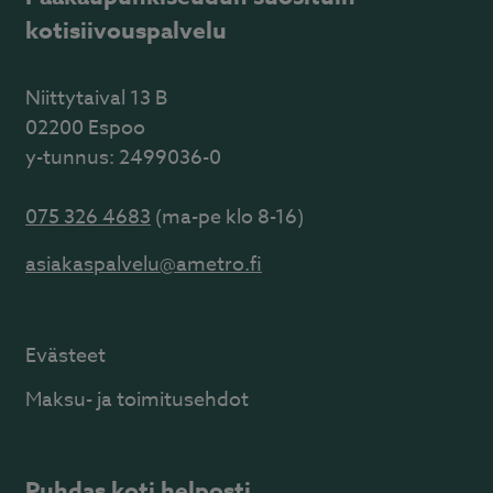
kotisiivouspalvelu
Niittytaival 13 B
02200 Espoo
y-tunnus: 2499036-0
075 326 4683
(ma-pe klo 8-16)
asiakaspalvelu@ametro.fi
Evästeet
Maksu- ja toimitusehdot
Puhdas koti helposti