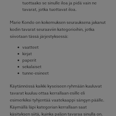
tuottaako se sinulle iloa ja pidä vain ne
tavarat, jotka tuottavat iloa.
Marie Kondo on kokemuksen seurauksena jakanut
kodin tavarat seuraaviin kategorioihin, jotka
siivotaan tässä järjestyksessä:
vaatteet
kirjat
paperit
sekalaiset
tunne-esineet
Käytännössä kaikki kyseiseen ryhmään kuuluvat
tavarat kuuluu ottaa kerrallaan esille eli
esimerkiksi tyhjentää vaatekaappi sängyn päälle.
Käymällä läpi kategorian kerrallaan saat
käsityksen siitä, kuinka paljon tavaraa sinulla on.