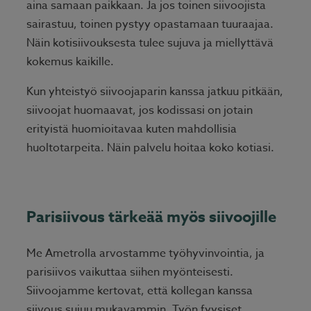
aina samaan paikkaan. Ja jos toinen siivoojista
sairastuu, toinen pystyy opastamaan tuuraajaa.
Näin kotisiivouksesta tulee sujuva ja miellyttävä
kokemus kaikille.
Kun yhteistyö siivoojaparin kanssa jatkuu pitkään,
siivoojat huomaavat, jos kodissasi on jotain
erityistä huomioitavaa kuten mahdollisia
huoltotarpeita. Näin palvelu hoitaa koko kotiasi.
Parisiivous tärkeää myös siivoojille
Me Ametrolla arvostamme työhyvinvointia, ja
parisiivos vaikuttaa siihen myönteisesti.
Siivoojamme kertovat, että kollegan kanssa
siivous sujuu mukavammin. Työn fyysiset