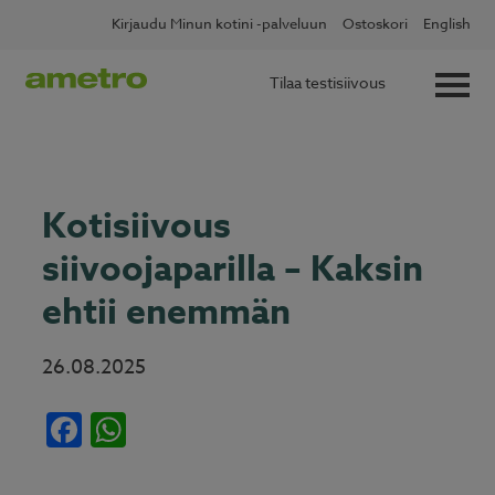
Skip
✖
Lue lisää
Kotitalousvähennys nyt 60 %
Kirjaudu Minun kotini -palveluun
Ostoskori
English
to
content
Tilaa testisiivous
Kotisiivous
siivoojaparilla – Kaksin
ehtii enemmän
26.08.2025
Facebook
WhatsApp