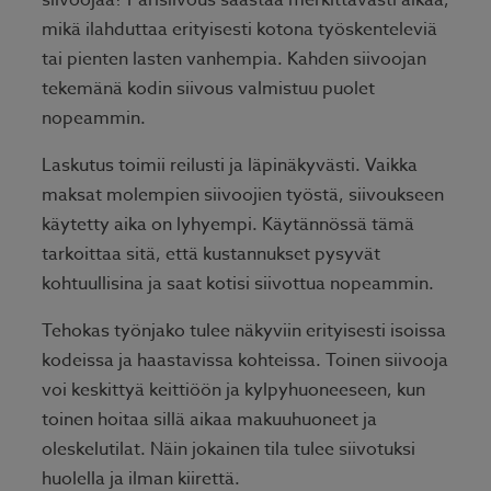
mikä ilahduttaa erityisesti kotona työskenteleviä
tai pienten lasten vanhempia. Kahden siivoojan
tekemänä kodin siivous valmistuu puolet
nopeammin.
Laskutus toimii reilusti ja läpinäkyvästi. Vaikka
maksat molempien siivoojien työstä, siivoukseen
käytetty aika on lyhyempi. Käytännössä tämä
tarkoittaa sitä, että kustannukset pysyvät
kohtuullisina ja saat kotisi siivottua nopeammin.
Tehokas työnjako tulee näkyviin erityisesti isoissa
kodeissa ja haastavissa kohteissa. Toinen siivooja
voi keskittyä keittiöön ja kylpyhuoneeseen, kun
toinen hoitaa sillä aikaa makuuhuoneet ja
oleskelutilat. Näin jokainen tila tulee siivotuksi
huolella ja ilman kiirettä.