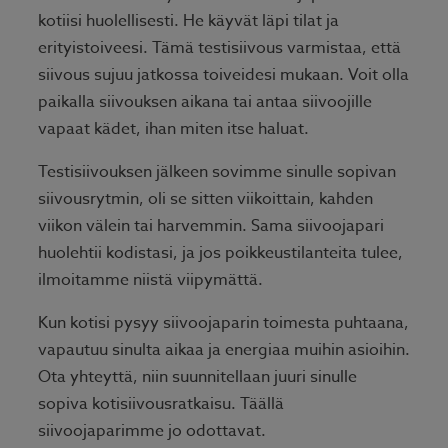
kotiisi huolellisesti. He käyvät läpi tilat ja
erityistoiveesi. Tämä testisiivous varmistaa, että
siivous sujuu jatkossa toiveidesi mukaan. Voit olla
paikalla siivouksen aikana tai antaa siivoojille
vapaat kädet, ihan miten itse haluat.
Testisiivouksen jälkeen sovimme sinulle sopivan
siivousrytmin, oli se sitten viikoittain, kahden
viikon välein tai harvemmin. Sama siivoojapari
huolehtii kodistasi, ja jos poikkeustilanteita tulee,
ilmoitamme niistä viipymättä.
Kun kotisi pysyy siivoojaparin toimesta puhtaana,
vapautuu sinulta aikaa ja energiaa muihin asioihin.
Ota yhteyttä, niin suunnitellaan juuri sinulle
sopiva kotisiivousratkaisu. Täällä
siivoojaparimme jo odottavat.