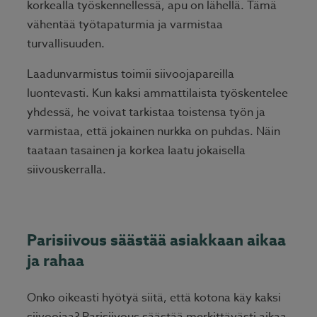
korkealla työskennellessä, apu on lähellä. Tämä
vähentää työtapaturmia ja varmistaa
turvallisuuden.
Laadunvarmistus toimii siivoojapareilla
luontevasti. Kun kaksi ammattilaista työskentelee
yhdessä, he voivat tarkistaa toistensa työn ja
varmistaa, että jokainen nurkka on puhdas. Näin
taataan tasainen ja korkea laatu jokaisella
siivouskerralla.
Parisiivous säästää asiakkaan aikaa
ja rahaa
Onko oikeasti hyötyä siitä, että kotona käy kaksi
siivoojaa? Parisiivous säästää merkittävästi aikaa,