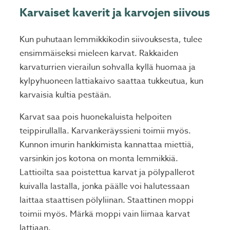
Karvaiset kaverit ja karvojen siivous
Kun puhutaan lemmikkikodin siivouksesta, tulee
ensimmäiseksi mieleen karvat. Rakkaiden
karvaturrien vierailun sohvalla kyllä huomaa ja
kylpyhuoneen lattiakaivo saattaa tukkeutua, kun
karvaisia kultia pestään.
Karvat saa pois huonekaluista helpoiten
teippirullalla. Karvankeräyssieni toimii myös.
Kunnon imurin hankkimista kannattaa miettiä,
varsinkin jos kotona on monta lemmikkiä.
Lattioilta saa poistettua karvat ja pölypallerot
kuivalla lastalla, jonka päälle voi halutessaan
laittaa staattisen pölyliinan. Staattinen moppi
toimii myös. Märkä moppi vain liimaa karvat
lattiaan.