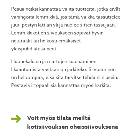
Pesuaineiksi kannattaa valita tuotteita, jotka eivät
vahingoita lemmikkiä, jos tämä vaikka tassuttelee
juuri pestyn lattian yli ja nuolee sitten tassujaan.
Lemmikkikotien siivoukseen sopivat hyvin
neutraalit tai heikosti emäksiset
yleispuhdistusaineet.
Huonekalujen ja mattojen suojaaminen
likaantumista vastaan on järkiteko. Siivoaminen
on helpompaa, eikä sitä tarvitse tehdä niin usein.
Pestäviä irtopäällisiä kannattaa myös harkita.
Voit myös tilata meiltä
kotisiivouksen oheissiivouksena