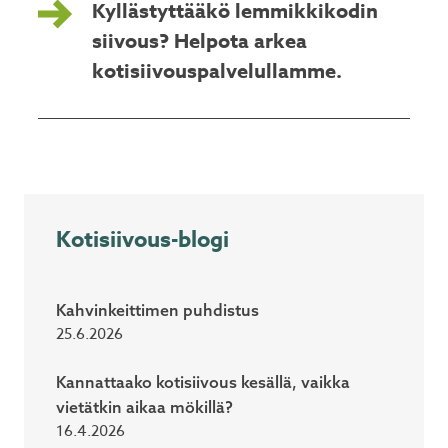
Kyllästyttääkö lemmikkikodin
siivous? Helpota arkea
kotisiivouspalvelullamme.
Kotisiivous-blogi
Kahvinkeittimen puhdistus
25.6.2026
Kannattaako kotisiivous kesällä, vaikka
vietätkin aikaa mökillä?
16.4.2026