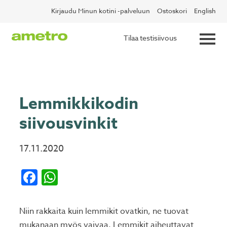
Skip
✖
Lue lisää
Kotitalousvähennys nyt 60 %
Kirjaudu Minun kotini -palveluun
Ostoskori
English
to
content
Tilaa testisiivous
Lemmikkikodin
siivousvinkit
17.11.2020
Facebook
WhatsApp
Niin rakkaita kuin lemmikit ovatkin, ne tuovat
mukanaan myös vaivaa. Lemmikit aiheuttavat