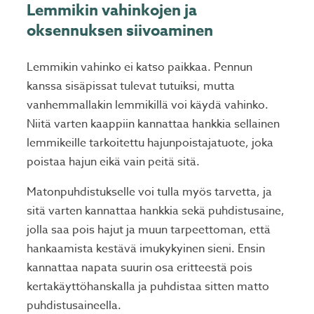
Lemmikin vahinkojen ja
oksennuksen siivoaminen
Lemmikin vahinko ei katso paikkaa. Pennun
kanssa sisäpissat tulevat tutuiksi, mutta
vanhemmallakin lemmikillä voi käydä vahinko.
Niitä varten kaappiin kannattaa hankkia sellainen
lemmikeille tarkoitettu hajunpoistajatuote, joka
poistaa hajun eikä vain peitä sitä.
Matonpuhdistukselle voi tulla myös tarvetta, ja
sitä varten kannattaa hankkia sekä puhdistusaine,
jolla saa pois hajut ja muun tarpeettoman, että
hankaamista kestävä imukykyinen sieni. Ensin
kannattaa napata suurin osa eritteestä pois
kertakäyttöhanskalla ja puhdistaa sitten matto
puhdistusaineella.