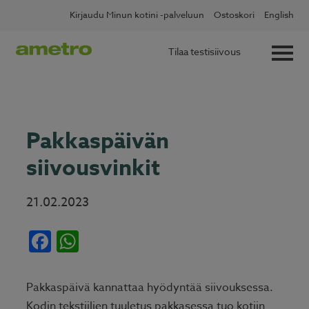
Skip
✖
Lue lisää
Kotitalousvähennys nyt 60 %
Kirjaudu Minun kotini -palveluun
Ostoskori
English
to
content
Tilaa testisiivous
Pakkaspäivän
siivousvinkit
21.02.2023
Facebook
WhatsApp
Pakkaspäivä kannattaa hyödyntää siivouksessa.
Kodin tekstiilien tuuletus pakkasessa tuo kotiin