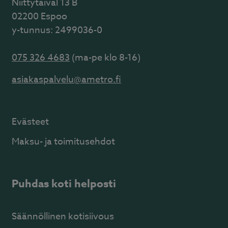
Niittytaival 13 B
02200 Espoo
y-tunnus: 2499036-0
075 326 4683
(ma-pe klo 8-16)
asiakaspalvelu@ametro.fi
Evästeet
Maksu- ja toimitusehdot
Puhdas koti helposti
Säännöllinen kotisiivous