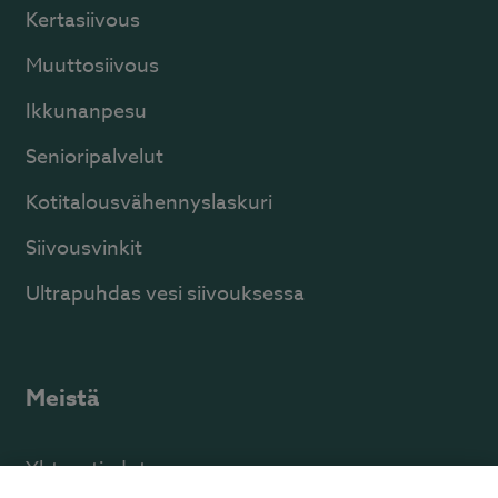
Kertasiivous
Muuttosiivous
Ikkunanpesu
Senioripalvelut
Kotitalousvähennyslaskuri
Siivousvinkit
Ultrapuhdas vesi siivouksessa
Meistä
Yhteystiedot