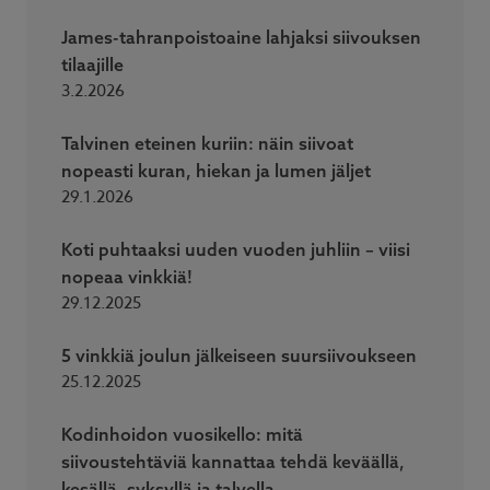
James-tahranpoistoaine lahjaksi siivouksen
tilaajille
3.2.2026
Talvinen eteinen kuriin: näin siivoat
nopeasti kuran, hiekan ja lumen jäljet
29.1.2026
Koti puhtaaksi uuden vuoden juhliin – viisi
nopeaa vinkkiä!
29.12.2025
5 vinkkiä joulun jälkeiseen suursiivoukseen
25.12.2025
Kodinhoidon vuosikello: mitä
siivoustehtäviä kannattaa tehdä keväällä,
kesällä, syksyllä ja talvella