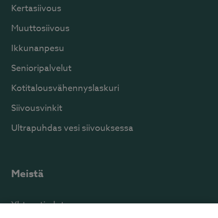
Kertasiivous
Muuttosiivous
Ikkunanpesu
Senioripalvelut
Kotitalousvähennyslaskuri
Siivousvinkit
Ultrapuhdas vesi siivouksessa
Meistä
Yhteystiedot