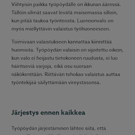
Viihtyisin paikka työpöydälle on ikkunan ääressä.
Tällöin silmät saavat levätä maisemassa silloin,
kun pitää taukoa työnteosta. Luonnonvalo on
myös miellyttävin valaistus työhuoneeseen.
Toimivaan valaistukseen kannattaa kiinnittää
huomiota. Työpöydän valaisin on sijoitettu oikein,
kun valo ei heijastu tietokoneen ruudusta, ei luo
häiritseviä varjoja, eikä osu suoraan
näkökenttään. Riittävän tehokas valaistus auttaa
työntekijää säilyttämään vireystasonsa.
Järjestys ennen kaikkea
Työpöydän järjestäminen lähtee siitä, että