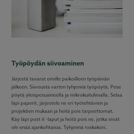
Työpöydän siivoaminen
Järjestä tavarat omille paikoilleen työpäivän
jälkeen. Siivousta varten tyhjennä työpöytä. Pese
pöytä yleispesuaineella ja mikrokuituliinalla. Selaa
läpi paperit, järjestele ne eri työtehtävien ja
projektien mukaan ja heitä pois tarpeettomat.
Käy läpi post it -laput ja heitä pois ne, jotka eivät
ole enää ajankohtaisia. Tyhjennä roskakori.