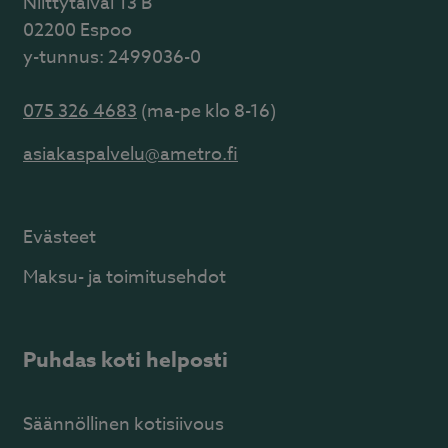
Niittytaival 13 B
02200 Espoo
y-tunnus: 2499036-0
075 326 4683
(ma-pe klo 8-16)
asiakaspalvelu@ametro.fi
Evästeet
Maksu- ja toimitusehdot
Puhdas koti helposti
Säännöllinen kotisiivous