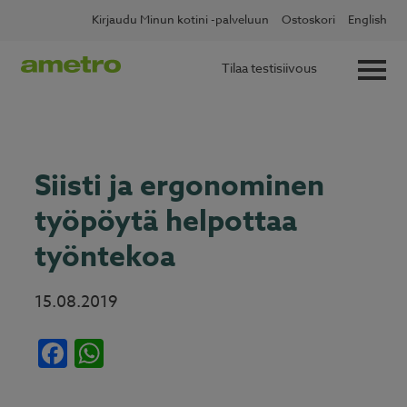
Skip
✖
Lue lisää
Kotitalousvähennys nyt 60 %
Kirjaudu Minun kotini -palveluun
Ostoskori
English
to
content
Tilaa testisiivous
Siisti ja ergonominen
työpöytä helpottaa
työntekoa
15.08.2019
Facebook
WhatsApp