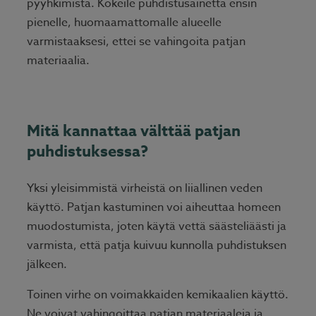
pyyhkimistä. Kokeile puhdistusainetta ensin
pienelle, huomaamattomalle alueelle
varmistaaksesi, ettei se vahingoita patjan
materiaalia.
Mitä kannattaa välttää patjan
puhdistuksessa?
Yksi yleisimmistä virheistä on liiallinen veden
käyttö. Patjan kastuminen voi aiheuttaa homeen
muodostumista, joten käytä vettä säästeliäästi ja
varmista, että patja kuivuu kunnolla puhdistuksen
jälkeen.
Toinen virhe on voimakkaiden kemikaalien käyttö.
Ne voivat vahingoittaa patjan materiaaleja ja