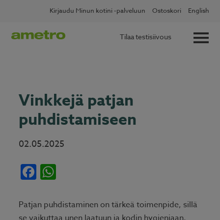
Skip
✖
Lue lisää
Kotitalousvähennys nyt 60 %
Kirjaudu Minun kotini -palveluun
Ostoskori
English
to
content
Tilaa testisiivous
Vinkkejä patjan
puhdistamiseen
02.05.2025
Facebook
WhatsApp
Patjan puhdistaminen on tärkeä toimenpide, sillä
se vaikuttaa unen laatuun ja kodin hygieniaan.