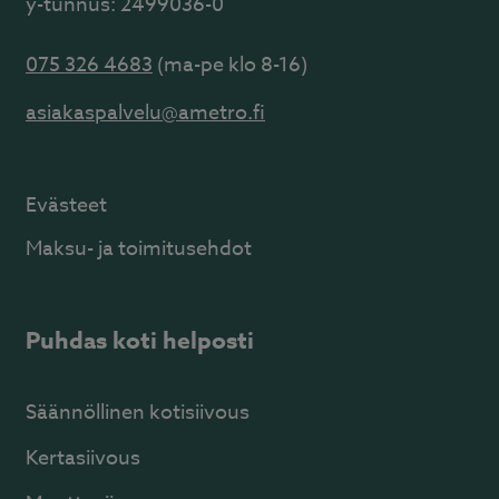
y-tunnus: 2499036-0
075 326 4683
(ma-pe klo 8-16)
asiakaspalvelu@ametro.fi
Evästeet
Maksu- ja toimitusehdot
Puhdas koti helposti
Säännöllinen kotisiivous
Kertasiivous