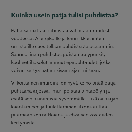
Kuinka usein patja tulisi puhdistaa?
Patja kannattaa puhdistaa vähintään kahdesti
vuodessa. Allergikoille ja lemmikkieläinten
omistajille suositellaan puhdistusta useammin.
Säännöllinen puhdistus poistaa pölypunkit,
kuolleet ihosolut ja muut epäpuhtaudet, jotka
voivat kertyä patjan sisään ajan mittaan.
Viikoittainen imurointi on hyvä keino pitää patja
puhtaana arjessa. Imuri poistaa pintapölyn ja
estää sen painumista syvemmälle. Lisäksi patjan
kääntäminen ja tuulettaminen ulkona auttaa
pitämään sen raikkaana ja ehkäisee kosteuden
kertymistä.