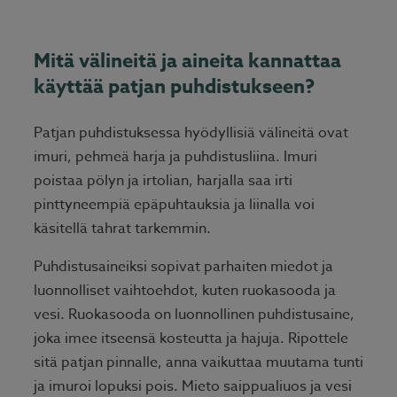
Mitä välineitä ja aineita kannattaa
käyttää patjan puhdistukseen?
Patjan puhdistuksessa hyödyllisiä välineitä ovat
imuri, pehmeä harja ja puhdistusliina. Imuri
poistaa pölyn ja irtolian, harjalla saa irti
pinttyneempiä epäpuhtauksia ja liinalla voi
käsitellä tahrat tarkemmin.
Puhdistusaineiksi sopivat parhaiten miedot ja
luonnolliset vaihtoehdot, kuten ruokasooda ja
vesi. Ruokasooda on luonnollinen puhdistusaine,
joka imee itseensä kosteutta ja hajuja. Ripottele
sitä patjan pinnalle, anna vaikuttaa muutama tunti
ja imuroi lopuksi pois. Mieto saippualiuos ja vesi