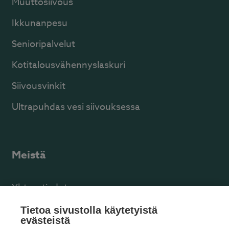
Muuttosiivous
Ikkunanpesu
Senioripalvelut
Kotitalousvähennyslaskuri
Siivousvinkit
Ultrapuhdas vesi siivouksessa
Meistä
Yhteystiedot
Facebook
Tietoa sivustolla käytetyistä
evästeistä