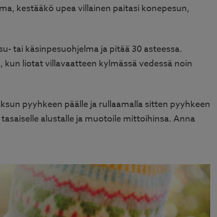
rma, kestääkö upea villainen paitasi konepesun,
u- tai käsinpesuohjelma ja pitää 30 asteessa.
ä, kun liotat villavaatteen kylmässä vedessä noin
paksun pyyhkeen päälle ja rullaamalla sitten pyyhkeen
tasaiselle alustalle ja muotoile mittoihinsa. Anna