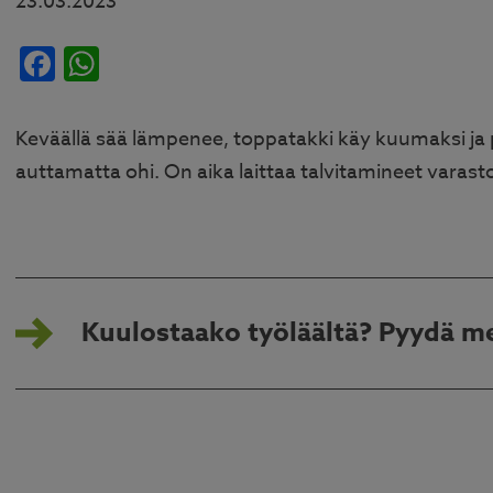
23.03.2023
Facebook
WhatsApp
Keväällä sää lämpenee, toppatakki käy kuumaksi ja 
auttamatta ohi. On aika laittaa talvitamineet varast
Kuulostaako työläältä? Pyydä me