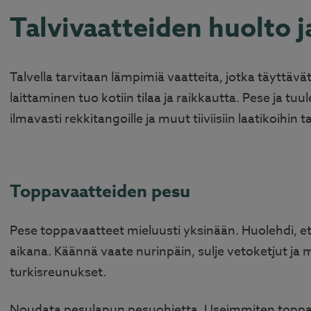
Talvivaatteiden huolto j
Talvella tarvitaan lämpimiä vaatteita, jotka täyttävä
laittaminen tuo kotiin tilaa ja raikkautta. Pese ja tu
ilmavasti rekkitangoille ja muut tiiviisiin laatikoihin t
Toppavaatteiden pesu
Pese toppavaatteet mieluusti yksinään. Huolehdi, et
aikana. Käännä vaate nurinpäin, sulje vetoketjut ja 
turkisreunukset.
Noudata pesulapun pesuohjetta. Useimmiten toppa