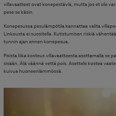
villavaatteet ovat konepestäviä, mutta jos et ole va
pese se käsin.
Konepesussa pesulämpötila kannattaa valita villapes
Linkousta ei suositella. Kutistumisen riskiä vähentä
tunnin ajan ennen konepesua.
Poista liika kosteus villavaatteesta asettamalla se 
sisään. Älä väännä vettä pois. Asettele kostea vaate 
kuivua huoneenlämmössä.