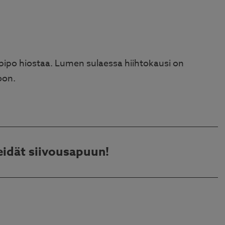
pipo hiostaa. Lumen sulaessa hiihtokausi on
oon.
idät siivousapuun!