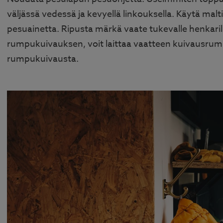
väljässä vedessä ja kevyellä linkouksella. Käytä mal
pesuainetta. Ripusta märkä vaate tukevalle henkarille
rumpukuivauksen, voit laittaa vaatteen kuivausrumpu
rumpukuivausta.