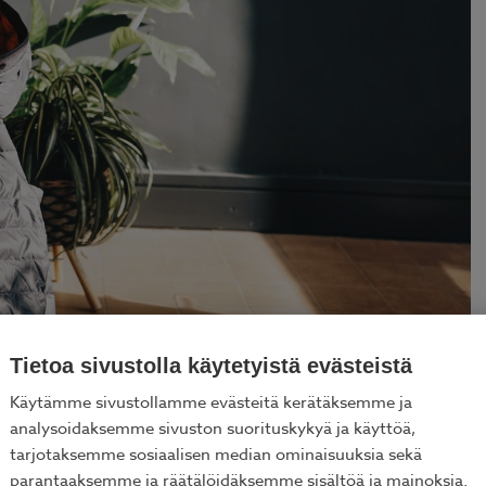
Tietoa sivustolla käytetyistä evästeistä
Käytämme sivustollamme evästeitä kerätäksemme ja
analysoidaksemme sivuston suorituskykyä ja käyttöä,
tarjotaksemme sosiaalisen median ominaisuuksia sekä
parantaaksemme ja räätälöidäksemme sisältöä ja mainoksia.