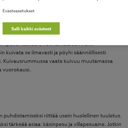
koneeseen. Sulje vetoketjut ja tarrat ja poista
ikotaisin. Käytä pesulapun mukaista pesuohjelmaa
Evästeasetukset
le tarkoitettua pesuainetta 1/3 normaalista
Salli kaikki evästeet
 rumpukuivauksen, voit kuivata sen nurin
 kuivata se ilmavasti ja pöyhi säännöllisesti
iksi. Kuivausrummussa vaate kuivuu muutamassa
 vuorokausi.
en puhdistamiseksi riittää usein huolellinen tuuletus.
ksi tärkeää asiaa: käsinpesu ja villapesuaine. Jotkin