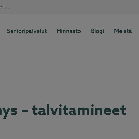
t...
Lue lisää
Kotitalousvähennys nyt 60 %
Senioripalvelut
Hinnasto
Blogi
Meistä
ys – talvitamineet