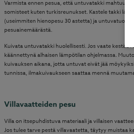
Varmista ennen pesua, että untuvatakki mahtuu pesu
somisteet kuten turkisreunukset. Kastele takki läp
(useimmiten hienopesu 30 astetta) ja untuvatuotteil
pesuainemäärästä.
Kuivata untuvatakki huolellisesti. Jos vaate kestää
käännettynä alhaisen lämpötilan ohjelmassa. Muutoin
kuivauksen aikana, jotta untuvat eivät jää möyky
tunnissa, ilmakuivaukseen saattaa mennä muutama
Villavaatteiden pesu
Villa on itsepuhdistuva materiaali ja villaisen vaatte
Jos tulee tarve pestä villavaatetta, täytyy muistaa ka