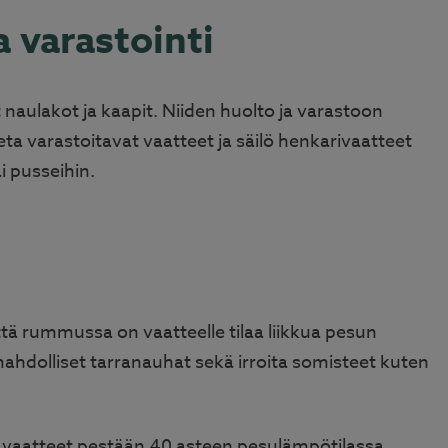
a varastointi
t naulakot ja kaapit. Niiden huolto ja varastoon
uleta varastoitavat vaatteet ja säilö henkarivaatteet
ai pusseihin.
tä rummussa on vaatteelle tilaa liikkua pesun
mahdolliset tarranauhat sekä irroita somisteet kuten
vaatteet pestään 40 asteen pesulämpötilassa