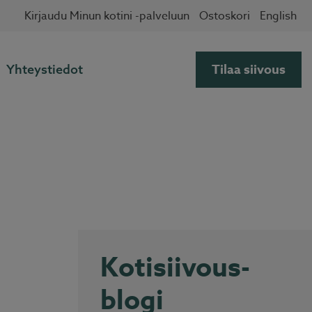
✖
Kirjaudu Minun kotini -palveluun
Ostoskori
English
Tilaa siivous
Yhteystiedot
Kotisiivous-
blogi