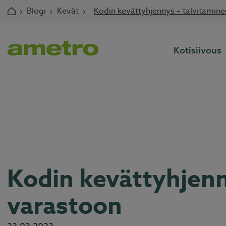
Skip
›
Blogi
›
Kevät
›
Kodin kevättyhjennys – talvitaminee
to
content
Kotisiivous
Kodin kevättyhjenn
varastoon