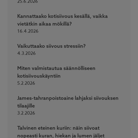
25.6.2026
Kannattaako kotisiivous kesällä, vaikka
vietätkin aikaa mökillä?
16.4.2026
Vaikuttaako siivous stressiin?
4.3.2026
Miten valmistautua säännölliseen
kotisiivouskäyntiin
5.2.2026
James-tahranpoistoaine lahjaksi siivouksen
tilaajille
3.2.2026
Talvinen eteinen kuriin: näin siivoat
nopeasti kuran, hiekan ja lumen jäljet