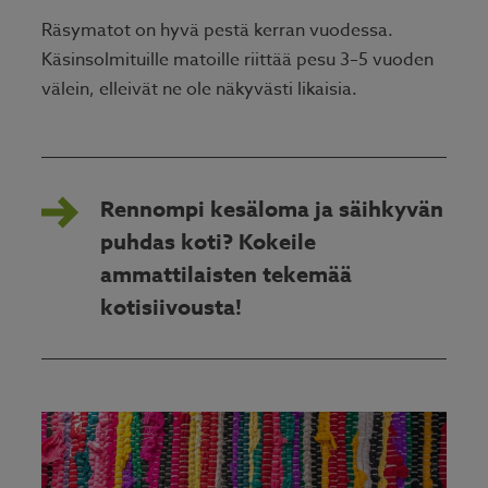
Räsymatot on hyvä pestä kerran vuodessa.
Käsinsolmituille matoille riittää pesu 3–5 vuoden
välein, elleivät ne ole näkyvästi likaisia.
Rennompi kesäloma ja säihkyvän
puhdas koti? Kokeile
ammattilaisten tekemää
kotisiivousta!