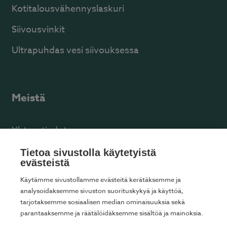
Kotitalousvähennyslaskuri
Siivousvinkit
Ultrapuhdas vesi siivouksessa
Meistä
Yhteystiedot
Facebook
Tietoa sivustolla käytetyistä
evästeistä
Käytämme sivustollamme evästeitä kerätäksemme ja
analysoidaksemme sivuston suorituskykyä ja käyttöä,
tarjotaksemme sosiaalisen median ominaisuuksia sekä
Tarjoamme kotisiivousta seuraavilla paikkakunnilla
parantaaksemme ja räätälöidäksemme sisältöä ja mainoksia.