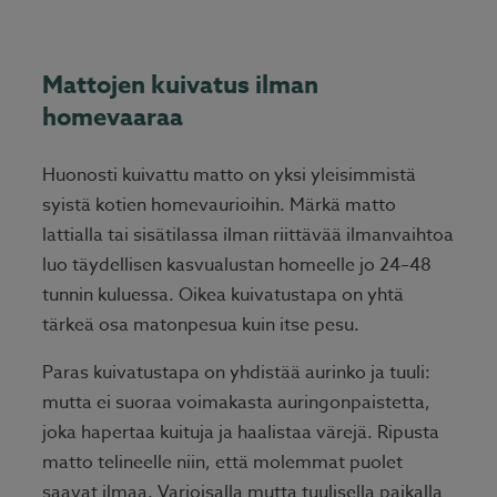
Mattojen kuivatus ilman
homevaaraa
Huonosti kuivattu matto on yksi yleisimmistä
syistä kotien homevaurioihin. Märkä matto
lattialla tai sisätilassa ilman riittävää ilmanvaihtoa
luo täydellisen kasvualustan homeelle jo 24–48
tunnin kuluessa. Oikea kuivatustapa on yhtä
tärkeä osa matonpesua kuin itse pesu.
Paras kuivatustapa on yhdistää aurinko ja tuuli:
mutta ei suoraa voimakasta auringonpaistetta,
joka hapertaa kuituja ja haalistaa värejä. Ripusta
matto telineelle niin, että molemmat puolet
saavat ilmaa. Varjoisalla mutta tuulisella paikalla