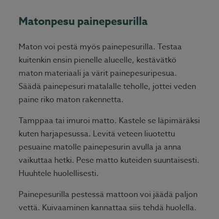
Matonpesu painepesurilla
Maton voi pestä myös painepesurilla. Testaa
kuitenkin ensin pienelle alueelle, kestävätkö
maton materiaali ja värit painepesuripesua.
Säädä painepesuri matalalle teholle, jottei veden
paine riko maton rakennetta.
Tamppaa tai imuroi matto. Kastele se läpimäräksi
kuten harjapesussa. Levitä veteen liuotettu
pesuaine matolle painepesurin avulla ja anna
vaikuttaa hetki. Pese matto kuteiden suuntaisesti.
Huuhtele huolellisesti.
Painepesurilla pestessä mattoon voi jäädä paljon
vettä. Kuivaaminen kannattaa siis tehdä huolella.