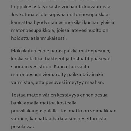
Loppukesästä yökaste voi häiritä kuivaamista.
Jos kotona ei ole sopivaa matonpesupaikkaa,
kannattaa hyödyntää esimerkiksi kunnan yleisiä
matonpesupaikkoja, joissa jätevesihuolto on
hoidettu asianmukaisesti.
Mökkilaituri ei ole paras paikka matonpesuun,
koska siitä lika, bakteerit ja fosfaatit pääsevät
suoraan vesistöön. Kannattaa valita
matonpesuun viemäröity paikka tai ainakin
varmistaa, että pesuvesi imeytyy maahan.
Testaa maton värien kestävyys ennen pesua
hankaamalla mattoa kostealla
puuvillakangaspalalla. Jos matto on voimakkaan
värinen, kannattaa harkita sen pesettämistä
pesulassa.