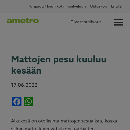
Skip
✖
Lue lisää
Kotitalousvähennys nyt 60 %
Kirjaudu Minun kotini -palveluun
Ostoskori
English
to
content
Tilaa testisiivous
Mattojen pesu kuuluu
kesään
17.06.2022
Facebook
WhatsApp
Alkukesä on otollisinta mattojenpesuaikaa, koska
silloin matot kuivuvat ulkona parhaiten.