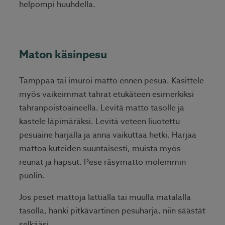
helpompi huuhdella.
Maton käsinpesu
Tamppaa tai imuroi matto ennen pesua. Käsittele
myös vaikeimmat tahrat etukäteen esimerkiksi
tahranpoistoaineella. Levitä matto tasolle ja
kastele läpimäräksi. Levitä veteen liuotettu
pesuaine harjalla ja anna vaikuttaa hetki. Harjaa
mattoa kuteiden suuntaisesti, muista myös
reunat ja hapsut. Pese räsymatto molemmin
puolin.
Jos peset mattoja lattialla tai muulla matalalla
tasolla, hanki pitkävartinen pesuharja, niin säästät
selkääsi.