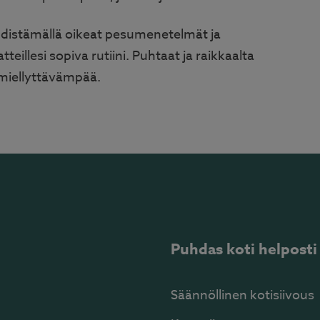
hdistämällä oikeat pesumenetelmät ja
teillesi sopiva rutiini. Puhtaat ja raikkaalta
 miellyttävämpää.
Puhdas koti helposti
Säännöllinen kotisiivous