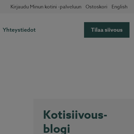
✖
Kirjaudu Minun kotini -palveluun
Ostoskori
English
Tilaa siivous
Yhteystiedot
Kotisiivous-
blogi