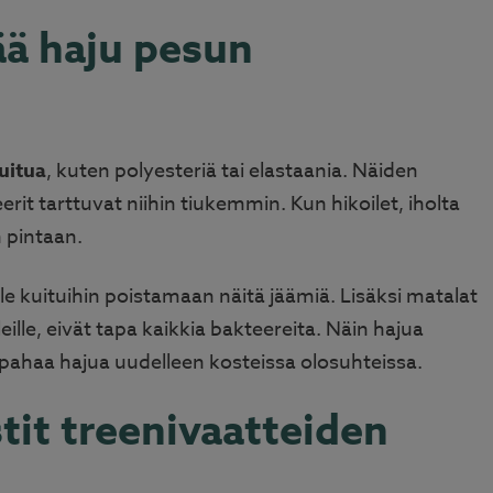
jää haju pesun
uitua
, kuten polyesteriä tai elastaania. Näiden
erit tarttuvat niihin tiukemmin. Kun hikoilet, iholta
n pintaan.
lle kuituihin poistamaan näitä jäämiä. Lisäksi matalat
eille, eivät tapa kaikkia bakteereita. Näin hajua
a pahaa hajua uudelleen kosteissa olosuhteissa.
it treenivaatteiden