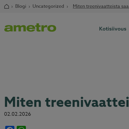
Skip
›
Blogi
›
Uncategorized
›
Miten treenivaatteista saa
to
content
Kotisiivous
Miten treenivaattei
02.02.2026