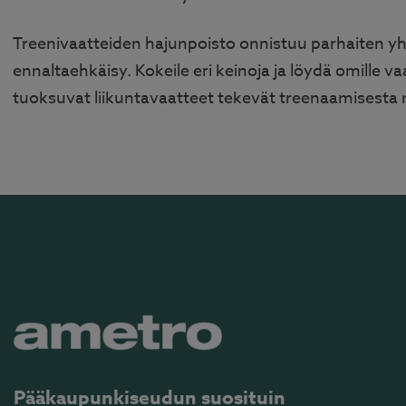
Treenivaatteiden hajunpoisto onnistuu parhaiten y
ennaltaehkäisy. Kokeile eri keinoja ja löydä omille vaat
tuoksuvat liikuntavaatteet tekevät treenaamisesta
Pääkaupunkiseudun suosituin