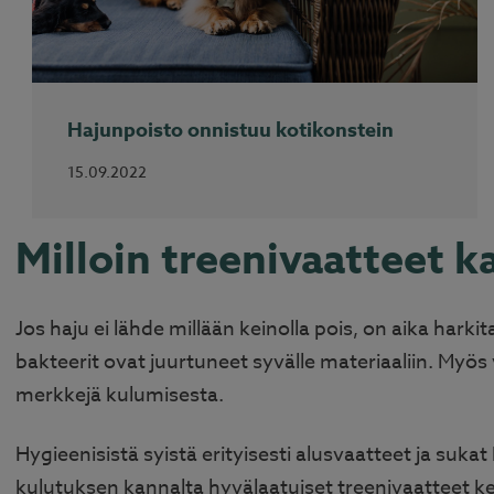
Hajunpoisto onnistuu kotikonstein
15.09.2022
Milloin treenivaatteet k
Jos haju ei lähde millään keinolla pois, on aika hark
bakteerit ovat juurtuneet syvälle materiaaliin. My
merkkejä kulumisesta.
Hygieenisistä syistä erityisesti alusvaatteet ja suka
kulutuksen kannalta hyvälaatuiset treenivaatteet ke