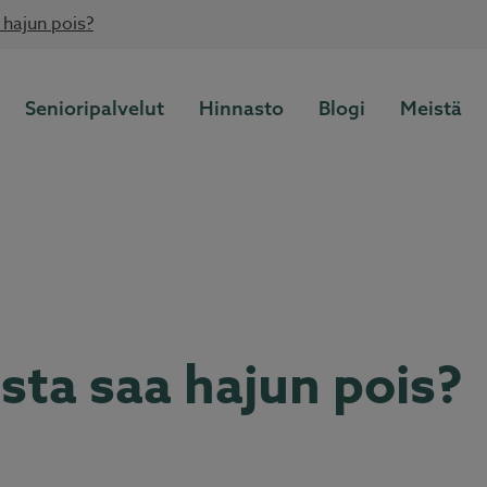
 hajun pois?
Lue lisää
Kotitalousvähennys nyt 60 %
Senioripalvelut
Hinnasto
Blogi
Meistä
sta saa hajun pois?