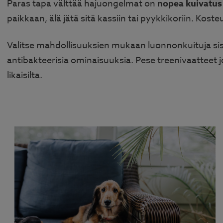
Paras tapa välttää hajuongelmat on
nopea kuivatus
paikkaan, älä jätä sitä kassiin tai pyykkikoriin. Koste
Valitse mahdollisuuksien mukaan luonnonkuituja sisält
antibakteerisia ominaisuuksia. Pese treenivaatteet j
likaisilta.