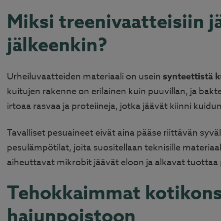
Miksi treenivaatteisiin 
jälkeenkin?
Urheiluvaatteiden materiaali on usein
synteettistä k
kuitujen rakenne on erilainen kuin puuvillan, ja bakte
irtoaa rasvaa ja proteiineja, jotka jäävät kiinni kuidu
Tavalliset pesuaineet eivät aina pääse riittävän syvä
pesulämpötilat, joita suositellaan teknisille materiaal
aiheuttavat mikrobit jäävät eloon ja alkavat tuotta
Tehokkaimmat kotikonst
hajunpoistoon