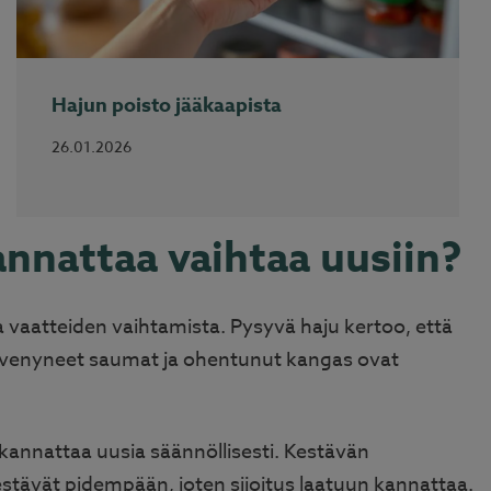
Hajun poisto jääkaapista
26.01.2026
annattaa vaihtaa uusiin?
ita vaatteiden vaihtamista. Pysyvä haju kertoo, että
ös venyneet saumat ja ohentunut kangas ovat
t kannattaa uusia säännöllisesti. Kestävän
stävät pidempään, joten sijoitus laatuun kannattaa.