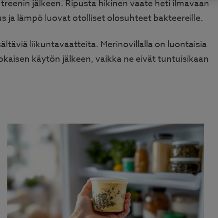
treenin jälkeen. Ripusta hikinen vaate heti ilmavaan
us ja lämpö luovat otolliset olosuhteet bakteereille.
äviä liikuntavaatteita. Merinovillalla on luontaisia
okaisen käytön jälkeen, vaikka ne eivät tuntuisikaan