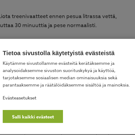
 Liota treenivaatteet ennen pesua litrassa vettä,
kuttaa 30 minuuttia ja pese normaalisti.
li desiä ruokasoodaa pesuaineen joukkoon tai
daa ja litrasta vettä. Sitruunahappo toimii samalla
Tietoa sivustolla käytetyistä evästeistä
Käytämme sivustollamme evästeitä kerätäksemme ja
analysoidaksemme sivuston suorituskykyä ja käyttöä,
ulapussa toisin mainita. Puuvillaiset treenivaatteet
tarjotaksemme sosiaalisen median ominaisuuksia sekä
aammin.
parantaaksemme ja räätälöidäksemme sisältöä ja mainoksia.
Evästeasetukset
ostumisen
Salli kaikki evästeet