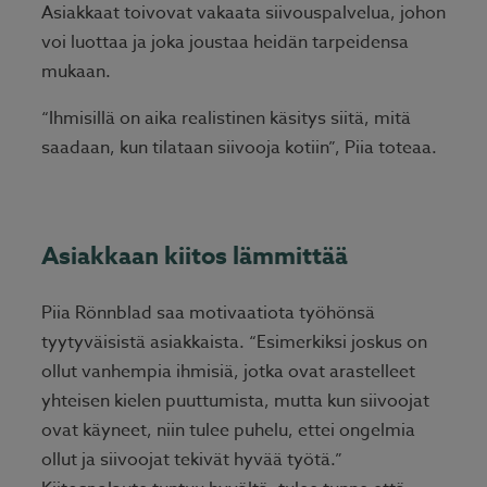
Asiakkaat toivovat vakaata siivouspalvelua, johon
voi luottaa ja joka joustaa heidän tarpeidensa
mukaan.
“Ihmisillä on aika realistinen käsitys siitä, mitä
saadaan, kun tilataan siivooja kotiin”, Piia toteaa.
Asiakkaan kiitos lämmittää
Piia Rönnblad saa motivaatiota työhönsä
tyytyväisistä asiakkaista. “Esimerkiksi joskus on
ollut vanhempia ihmisiä, jotka ovat arastelleet
yhteisen kielen puuttumista, mutta kun siivoojat
ovat käyneet, niin tulee puhelu, ettei ongelmia
ollut ja siivoojat tekivät hyvää työtä.”