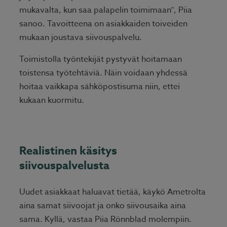
mukavalta, kun saa palapelin toimimaan”, Piia
sanoo. Tavoitteena on asiakkaiden toiveiden
mukaan joustava siivouspalvelu.
Toimistolla työntekijät pystyvät hoitamaan
toistensa työtehtäviä. Näin voidaan yhdessä
hoitaa vaikkapa sähköpostisuma niin, ettei
kukaan kuormitu.
Realistinen käsitys
siivouspalvelusta
Uudet asiakkaat haluavat tietää, käykö Ametrolta
aina samat siivoojat ja onko siivousaika aina
sama. Kyllä, vastaa Piia Rönnblad molempiin.