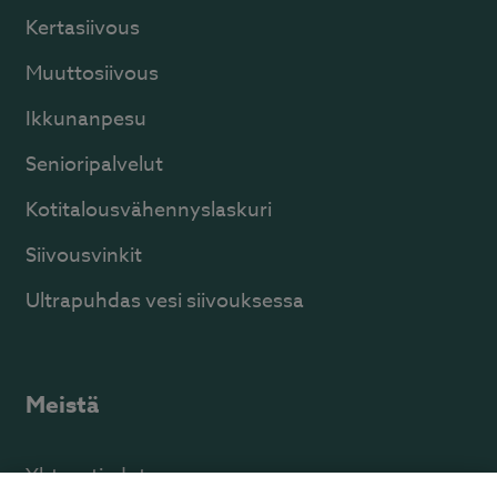
Kertasiivous
Muuttosiivous
Ikkunanpesu
Senioripalvelut
Kotitalousvähennyslaskuri
Siivousvinkit
Ultrapuhdas vesi siivouksessa
Meistä
Yhteystiedot