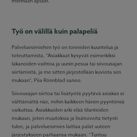
mennään apuun.”
Työ on välillä kuin palapeliä
Palveluesimiehen työ on toiveiden kuuntelua ja
toteuttamista. “Asiakkaat kysyvät esimerkiksi
lakanoiden vaihtoa ja uunin pesua tai siivousajan
siirtämistä, ja me sitten järjestellään kuviota sen
mukaan”, Piia Rönnblad sanoo.
Siivousajan siirtoa tai lisätyötä pyytävä asiakas ei
välttämättä näe, mihin kaikkeen hänen pyyntönsä
vaikuttaa. Asiakkaiden arki elää tilanteiden
mukaan, joten muutoksia ja lisätoiveita tietysti
tulee, ja palveluesimies laittaa palat uuteen
järjestykseen parhaansa mukaan. “Tuntuu