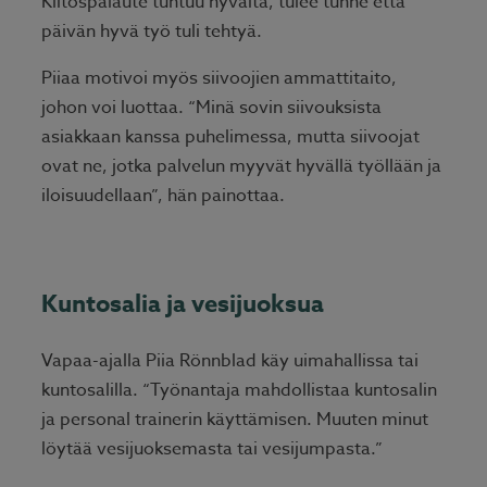
Kiitospalaute tuntuu hyvältä, tulee tunne että
päivän hyvä työ tuli tehtyä.
Piiaa motivoi myös siivoojien ammattitaito,
johon voi luottaa. “Minä sovin siivouksista
asiakkaan kanssa puhelimessa, mutta siivoojat
ovat ne, jotka palvelun myyvät hyvällä työllään ja
iloisuudellaan”, hän painottaa.
Kuntosalia ja vesijuoksua
Vapaa-ajalla Piia Rönnblad käy uimahallissa tai
kuntosalilla. “Työnantaja mahdollistaa kuntosalin
ja personal trainerin käyttämisen. Muuten minut
löytää vesijuoksemasta tai vesijumpasta.”