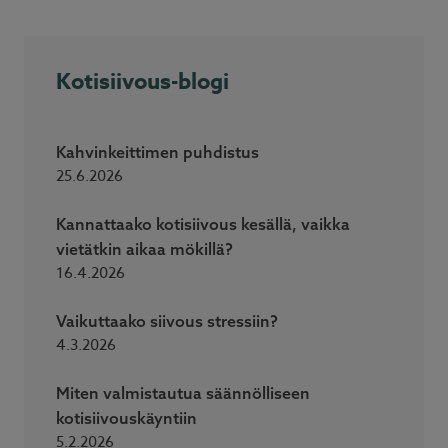
Kotisiivous-blogi
Kahvinkeittimen puhdistus
25.6.2026
Kannattaako kotisiivous kesällä, vaikka
vietätkin aikaa mökillä?
16.4.2026
Vaikuttaako siivous stressiin?
4.3.2026
Miten valmistautua säännölliseen
kotisiivouskäyntiin
5.2.2026