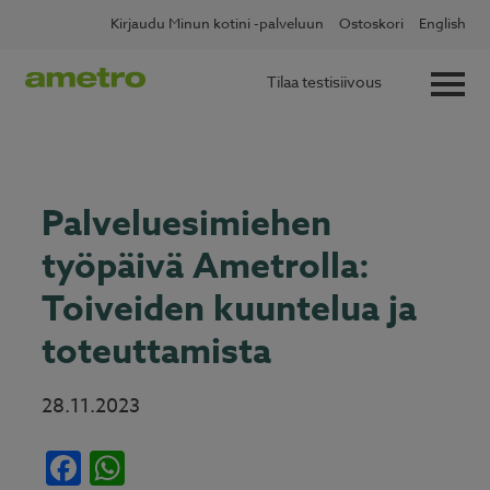
Skip
✖
Lue lisää
Kotitalousvähennys nyt 60 %
Kirjaudu Minun kotini -palveluun
Ostoskori
English
to
content
Tilaa testisiivous
Palveluesimiehen
työpäivä Ametrolla:
Toiveiden kuuntelua ja
toteuttamista
28.11.2023
Facebook
WhatsApp