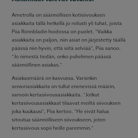
Ametrolla on säännöllisen kotisiivouksen
asiakkaita tällä hetkellä jo reilusti yli tuhat, joista
Piia Rönnbladin hoidossa on puolet. “Vaikka
asiakkaita on paljon, niin asiat on järjestetty täällä
päässä niin hyvin, että siitä selviää”, Piia sanoo.
“Jo nimestä tiedän, onko puhelimen päässä
säännöllinen asiakas.”
Asiakasmäärä on kasvussa. Varsinkin
senioriasiakkaita on tullut enenevissä määrin,
samoin kertasiivousasiakkaita. “Jotkut
kertasiivousasiakkaat tilaavat meiltä siivouksen
joka kuukausi”, Piia kertoo. “He eivät halua
sitoutua säännölliseen siivoukseen, joten
kertasiivous sopii heille paremmin.”